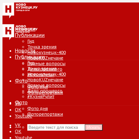
Новости
Публикации
Гид
Точка зрения
Новости
Новокузнецк-400
Публикации
НовоKUZнечане
Гид
Прямые вопросы
Точка зрения
Дело прошлого
Новокузнецк-400
#КузняРулит
НовоKUZнечане
Фото
Прямые вопросы
Фото дня
Дело прошлого
Фоторепортажи
#КузняРулит
Фото
VK
Фото дня
ОК
Фоторепортажи
Youtube
VK
Искать
ОК
Youtube