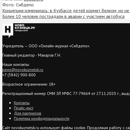
Фото: Сибдепо.
Концепция изменилась: в Кузбассе детей кормят белком, но н
Более 10 человек пострадали в аварии с участием автобуса
Учредитель — ООО «Онлайн-журнал «Сибдепо».
Главный редактор - Макаров Г.Н.
Наши контакты:
news@novokuznetsk.ru
+7 (3842) 900-800
Возрастное ограничение: 18+
Регистрационный номер СМИ ЭЛ №ФС 77-79664 от 27.11.2020 г., выд
Контакты
Прайс-лист
Для партнеров
Политика конфиденциальности
Сайт novokuznetsk.ru использует файлы cookie. Продолжая работу с 