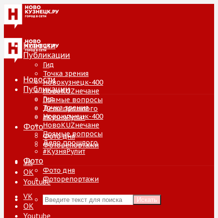
Новости
Публикации
Гид
Точка зрения
Новости
Новокузнецк-400
Публикации
НовоKUZнечане
Гид
Прямые вопросы
Точка зрения
Дело прошлого
Новокузнецк-400
#КузняРулит
НовоKUZнечане
Фото
Прямые вопросы
Фото дня
Дело прошлого
Фоторепортажи
#КузняРулит
Фото
VK
Фото дня
ОК
Фоторепортажи
Youtube
VK
Искать
ОК
Youtube