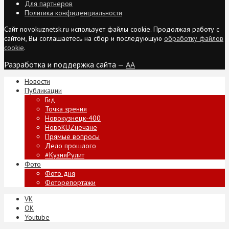
Для партнеров
Политика конфиденциальности
Сайт novokuznetsk.ru использует файлы cookie. Продолжая работу с
сайтом, Вы соглашаетесь на сбор и последующую
обработку файлов
cookie
.
Разработка и поддержка сайта —
AA
Новости
Публикации
Гид
Точка зрения
Новокузнецк-400
НовоKUZнечане
Прямые вопросы
Дело прошлого
#КузняРулит
Фото
Фото дня
Фоторепортажи
VK
ОК
Youtube