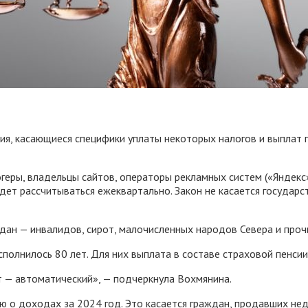
ния, касающиеся специфики уплаты некоторых налогов и выплат
огеры, владельцы сайтов, операторы рекламных систем («Яндекс
дет рассчитываться ежеквартально. Закон не касается государс
дан — инвалидов, сирот, малочисленных народов Севера и проч
олнилось 80 лет. Для них выплата в составе страховой пенсии 
ет — автоматический», — подчеркнула Вохмянина.
 о доходах за 2024 год. Это касается граждан, продавших не