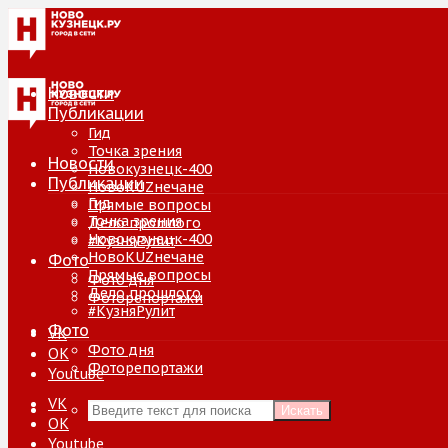
Новости
Публикации
Гид
Точка зрения
Новости
Новокузнецк-400
Публикации
НовоKUZнечане
Гид
Прямые вопросы
Точка зрения
Дело прошлого
Новокузнецк-400
#КузняРулит
НовоKUZнечане
Фото
Прямые вопросы
Фото дня
Дело прошлого
Фоторепортажи
#КузняРулит
Фото
VK
Фото дня
ОК
Фоторепортажи
Youtube
VK
Искать
ОК
Youtube