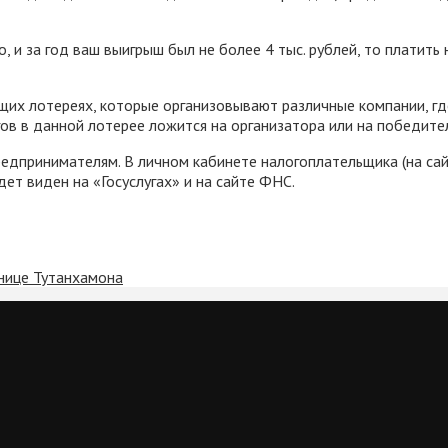
о, и за год ваш выигрыш был не более 4 тыс. рублей, то платит
их лотереях, которые организовывают различные компании, где
гов в данной лотерее ложится на организатора или на победите
принимателям. В личном кабинете налогоплательщика (на сай
дет виден на «Госуслугах» и на сайте ФНС.
нице Тутанхамона