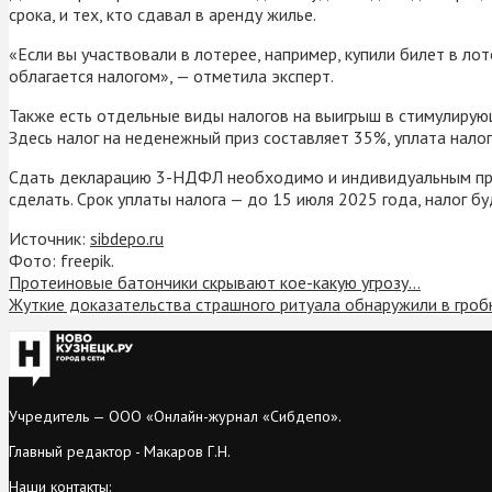
срока, и тех, кто сдавал в аренду жилье.
«Если вы участвовали в лотерее, например, купили билет в лот
облагается налогом», — отметила эксперт.
Также есть отдельные виды налогов на выигрыш в стимулирующ
Здесь налог на неденежный приз составляет 35%, уплата нало
Сдать декларацию 3-НДФЛ необходимо и индивидуальным пред
сделать. Срок уплаты налога — до 15 июля 2025 года, налог бу
Источник:
sibdepo.ru
Фото: freepik.
Протеиновые батончики скрывают кое-какую угрозу…
Жуткие доказательства страшного ритуала обнаружили в гроб
Учредитель — ООО «Онлайн-журнал «Сибдепо».
Главный редактор - Макаров Г.Н.
Наши контакты: