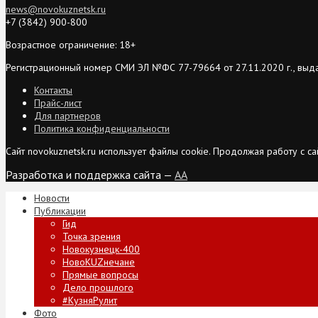
news@novokuznetsk.ru
+7 (3842) 900-800
Возрастное ограничение: 18+
Регистрационный номер СМИ ЭЛ №ФС 77-79664 от 27.11.2020 г., выд
Контакты
Прайс-лист
Для партнеров
Политика конфиденциальности
Сайт novokuznetsk.ru использует файлы cookie. Продолжая работу с 
Разработка и поддержка сайта —
AA
Новости
Публикации
Гид
Точка зрения
Новокузнецк-400
НовоKUZнечане
Прямые вопросы
Дело прошлого
#КузняРулит
Фото