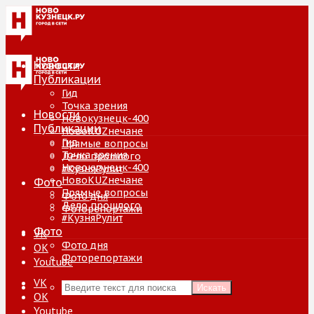
Новости
Публикации
Гид
Точка зрения
Новости
Новокузнецк-400
Публикации
НовоKUZнечане
Гид
Прямые вопросы
Точка зрения
Дело прошлого
Новокузнецк-400
#КузняРулит
НовоKUZнечане
Фото
Прямые вопросы
Фото дня
Дело прошлого
Фоторепортажи
#КузняРулит
Фото
VK
Фото дня
ОК
Фоторепортажи
Youtube
VK
Искать
ОК
Youtube