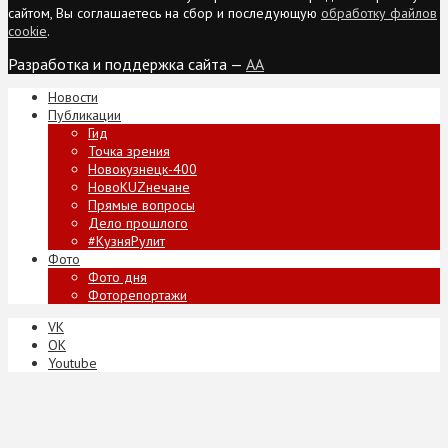
сайтом, Вы соглашаетесь на сбор и последующую
обработку файлов
cookie
.
Разработка и поддержка сайта —
AA
Новости
Публикации
Гид
Точка зрения
Новокузнецк-400
НовоKUZнечане
Прямые вопросы
Дело прошлого
#КузняРулит
Фото
Фото дня
Фоторепортажи
VK
ОК
Youtube