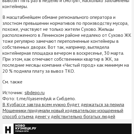
вывозят пять раз в неделю и смотрят, насколько захламлены
контейнеры.
В масштабнейшем обмане регионального оператора и
злостном превышении нормативов по производству мусора,
похоже, участвуют не только жители Сухово. Жильцы
расположенного в Ленинском районе недалеко от Сухово ЖК
тоже регулярно замечают переполненные контейнеры в
собственных дворах. Вот так, например, выглядела
контейнерная площадка вечером в воскресенье, 30 марта.
При этом, как отмечают собственники квартир в ЖК, за
последние месяцы компания «Чистый город» как минимум на
20 % подняла плату за вывоз ТКО.
См. также
Источник:
sibdepo.ru
Фото: t.me/ilyaseredyuk и Сибдепо.
В Кузбассе завтра всем нужно будет держаться за перила
Мошенники придумали новый издевательски-изощренный
способ отъема денег у действительно богатых людей