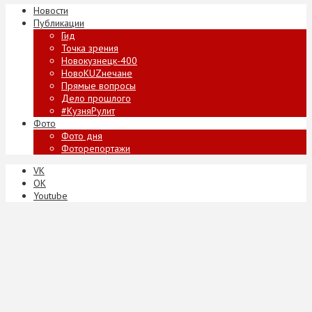
Новости
Публикации
Гид
Точка зрения
Новокузнецк-400
НовоKUZнечане
Прямые вопросы
Дело прошлого
#КузняРулит
Фото
Фото дня
Фоторепортажи
VK
ОК
Youtube