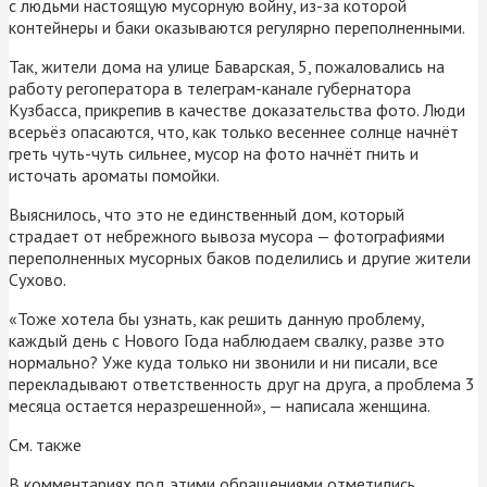
с людьми настоящую мусорную войну, из-за которой
контейнеры и баки оказываются регулярно переполненными.
Так, жители дома на улице Баварская, 5, пожаловались на
работу регоператора в телеграм-канале губернатора
Кузбасса, прикрепив в качестве доказательства фото. Люди
всерьёз опасаются, что, как только весеннее солнце начнёт
греть чуть-чуть сильнее, мусор на фото начнёт гнить и
источать ароматы помойки.
Выяснилось, что это не единственный дом, который
страдает от небрежного вывоза мусора — фотографиями
переполненных мусорных баков поделились и другие жители
Сухово.
«Тоже хотела бы узнать, как решить данную проблему,
каждый день с Нового Года наблюдаем свалку, разве это
нормально? Уже куда только ни звонили и ни писали, все
перекладывают ответственность друг на друга, а проблема 3
месяца остается неразрешенной», — написала женщина.
См. также
В комментариях под этими обращениями отметились