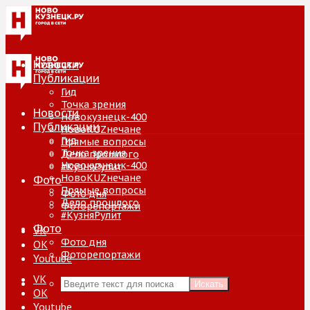
Новости
Публикации
Гид
Точка зрения
Новости
Новокузнецк-400
Публикации
НовоKUZнечане
Гид
Прямые вопросы
Точка зрения
Дело прошлого
Новокузнецк-400
#КузняРулит
НовоKUZнечане
Фото
Прямые вопросы
Фото дня
Дело прошлого
Фоторепортажи
#КузняРулит
Фото
VK
Фото дня
ОК
Фоторепортажи
Youtube
VK
Искать
ОК
Youtube