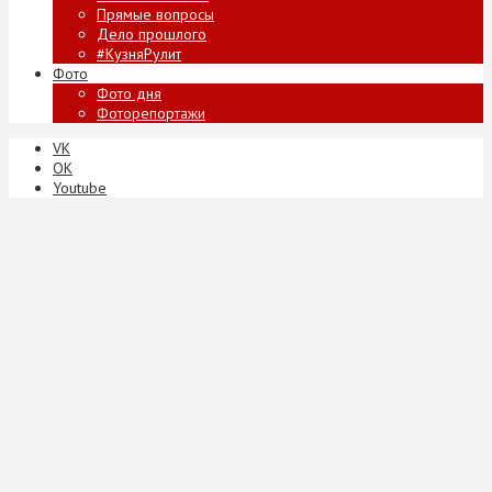
Прямые вопросы
Дело прошлого
#КузняРулит
Фото
Фото дня
Фоторепортажи
VK
ОК
Youtube