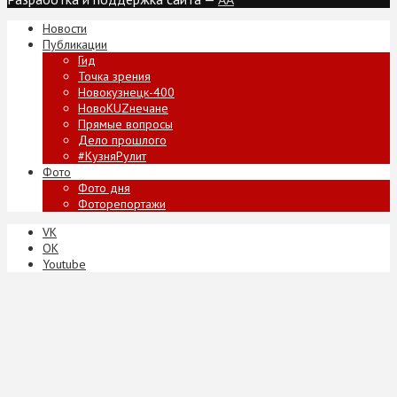
Новости
Публикации
Гид
Точка зрения
Новокузнецк-400
НовоKUZнечане
Прямые вопросы
Дело прошлого
#КузняРулит
Фото
Фото дня
Фоторепортажи
VK
ОК
Youtube