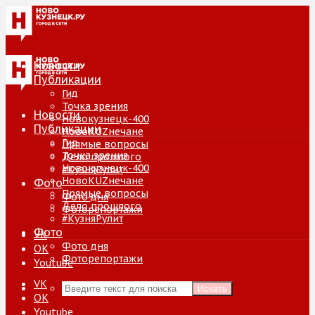
Новости
Публикации
Гид
Точка зрения
Новости
Новокузнецк-400
Публикации
НовоKUZнечане
Гид
Прямые вопросы
Точка зрения
Дело прошлого
Новокузнецк-400
#КузняРулит
НовоKUZнечане
Фото
Прямые вопросы
Фото дня
Дело прошлого
Фоторепортажи
#КузняРулит
Фото
VK
Фото дня
ОК
Фоторепортажи
Youtube
VK
Искать
ОК
Youtube