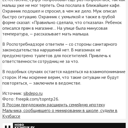
малыш уже не мог терпеть. Она послала в ближайшее кафе.
Охранник подошел и спросил, в чем же дело. Муж описал
быстро ситуацию. Охранник с ухмылкой и также в грубой
форме сказал: «Правильно сделала, что отказала». Ребенок
описался прям в магазине… На улице была минусовая
температура, — рассказывает мать малыша.
В Роспотребнадзоре ответили – со стороны санитарного
законодательства нарушений нет. В магазинах не
предусмотрено туалетов для посетителей. Привлечь к
ответственности сотрудниц не за что.
В подобных случаях остается надеяться на взаимопонимание
сторон. И мы искренне верим, что такие ситуации не будут
повторяться, — заключили в ведомстве.
Источник:
sibdepo.ru
Фото: freepik.com/topntp26.
В России предложили расширить семейную ипотеку
Мальчика, сообщившего о минировании в школе, судили в
Кузбассе