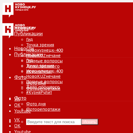
Новости
Публикации
Гид
Точка зрения
Новости
Новокузнецк-400
Публикации
НовоKUZнечане
Гид
Прямые вопросы
Точка зрения
Дело прошлого
Новокузнецк-400
#КузняРулит
НовоKUZнечане
Фото
Прямые вопросы
Фото дня
Дело прошлого
Фоторепортажи
#КузняРулит
Фото
VK
Фото дня
ОК
Фоторепортажи
Youtube
VK
Искать
ОК
Youtube