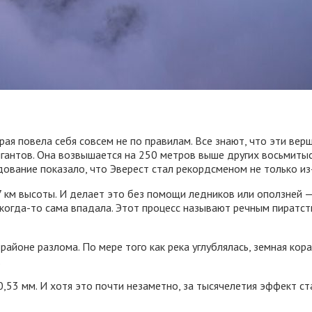
орая повела себя совсем не по правилам. Все знают, что эти ве
игантов. Она возвышается на 250 метров выше других восьмитыс
ование показало, что Эверест стал рекордсменом не только из-з
 7 км высоты. И делает это без помощи ледников или оползней —
й когда-то сама впадала. Этот процесс называют речным пиратс
йоне разлома. По мере того как река углублялась, земная кора 
.
0,53 мм. И хотя это почти незаметно, за тысячелетия эффект с