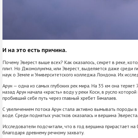
И на это есть причина.
Почему Эверест выше всех? Как оказалось, секрет в реке, кот
плит. Но Джомолунгма, или Эверест, выделяется даже среди г
наук о Земле и Университетского колледжа Лондона. Их исслед
Арун — одна из самых глубоких рек мира. На 35 км она теряет
назад Арун начала «красть» воду у реки Коси, в русло которо
пробивший себе путь через главный хребет Гималаев.
С увеличением потока Арун стала активно вымывать породы в ра
воде. Среди поднятых участков оказалась и вершина Эвереста
Исследователи подсчитали, что в год вершина прирастает на 
благодаря древнему речному захвату.