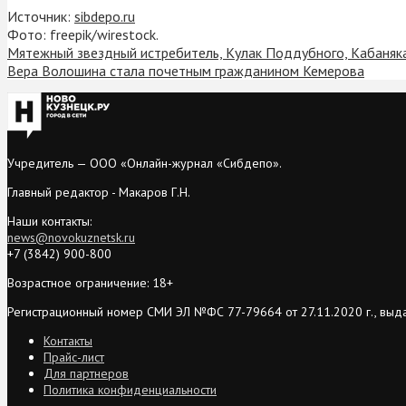
Источник:
sibdepo.ru
Фото: freepik/wirestock.
Мятежный звездный истребитель, Кулак Поддубного, Кабаняка 
Вера Волошина стала почетным гражданином Кемерова
Учредитель — ООО «Онлайн-журнал «Сибдепо».
Главный редактор - Макаров Г.Н.
Наши контакты:
news@novokuznetsk.ru
+7 (3842) 900-800
Возрастное ограничение: 18+
Регистрационный номер СМИ ЭЛ №ФС 77-79664 от 27.11.2020 г., выд
Контакты
Прайс-лист
Для партнеров
Политика конфиденциальности