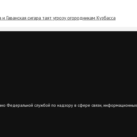
и Гаванская сигара таят угрозу огородникам Кузбасса
ано Федеральной службой по надзору в сфере связи, информационных