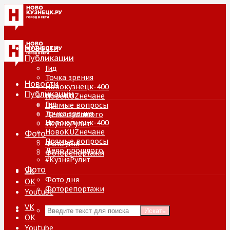
Новости
Публикации
Гид
Точка зрения
Новости
Новокузнецк-400
Публикации
НовоKUZнечане
Гид
Прямые вопросы
Точка зрения
Дело прошлого
Новокузнецк-400
#КузняРулит
НовоKUZнечане
Фото
Прямые вопросы
Фото дня
Дело прошлого
Фоторепортажи
#КузняРулит
Фото
VK
Фото дня
ОК
Фоторепортажи
Youtube
VK
Искать
ОК
Youtube