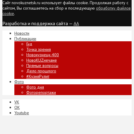
Сайт novokuznetsk.ru использует файлы cookie. Продолжая работу с
сайтом, Вы соглашаетесь на сбор и последующую
обработку файлов
cookie
.
Разработка и поддержка сайта —
AA
Новости
Публикации
Гид
Точка зрения
Новокузнецк-400
НовоKUZнечане
Прямые вопросы
Дело прошлого
#КузняРулит
Фото
Фото дня
Фоторепортажи
VK
ОК
Youtube