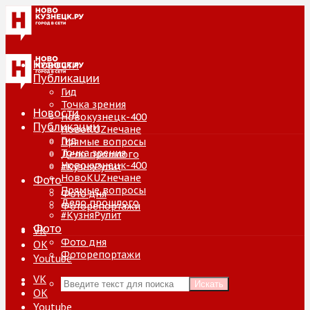
Новости
Публикации
Гид
Точка зрения
Новости
Новокузнецк-400
Публикации
НовоKUZнечане
Гид
Прямые вопросы
Точка зрения
Дело прошлого
Новокузнецк-400
#КузняРулит
НовоKUZнечане
Фото
Прямые вопросы
Фото дня
Дело прошлого
Фоторепортажи
#КузняРулит
Фото
VK
Фото дня
ОК
Фоторепортажи
Youtube
VK
Искать
ОК
Youtube