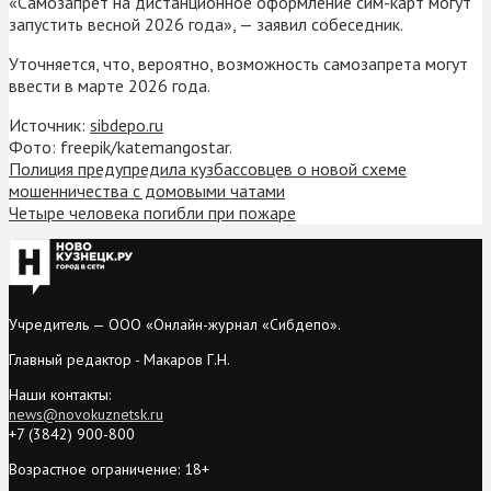
«Самозапрет на дистанционное оформление сим-карт могут
запустить весной 2026 года», — заявил собеседник.
Уточняется, что, вероятно, возможность самозапрета могут
ввести в марте 2026 года.
Источник:
sibdepo.ru
Фото: freepik/katemangostar.
Полиция предупредила кузбассовцев о новой схеме
мошенничества с домовыми чатами
Четыре человека погибли при пожаре
Учредитель — ООО «Онлайн-журнал «Сибдепо».
Главный редактор - Макаров Г.Н.
Наши контакты:
news@novokuznetsk.ru
+7 (3842) 900-800
Возрастное ограничение: 18+