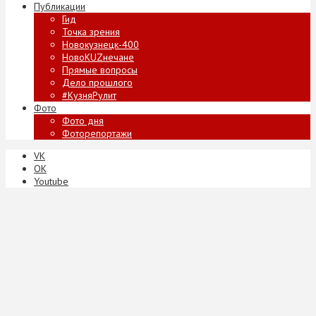
Публикации
Гид
Точка зрения
Новокузнецк-400
НовоKUZнечане
Прямые вопросы
Дело прошлого
#КузняРулит
Фото
Фото дня
Фоторепортажи
VK
ОК
Youtube