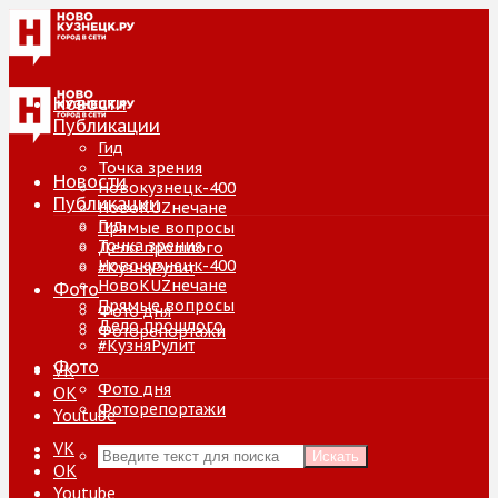
Новости
Публикации
Гид
Точка зрения
Новости
Новокузнецк-400
Публикации
НовоKUZнечане
Гид
Прямые вопросы
Точка зрения
Дело прошлого
Новокузнецк-400
#КузняРулит
НовоKUZнечане
Фото
Прямые вопросы
Фото дня
Дело прошлого
Фоторепортажи
#КузняРулит
Фото
VK
Фото дня
ОК
Фоторепортажи
Youtube
VK
Искать
ОК
Youtube