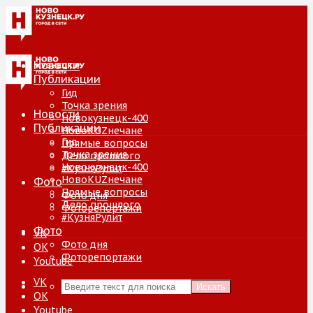
Новости
Публикации
Гид
Точка зрения
Новости
Новокузнецк-400
Публикации
НовоKUZнечане
Гид
Прямые вопросы
Точка зрения
Дело прошлого
Новокузнецк-400
#КузняРулит
НовоKUZнечане
Фото
Прямые вопросы
Фото дня
Дело прошлого
Фоторепортажи
#КузняРулит
Фото
VK
Фото дня
ОК
Фоторепортажи
Youtube
VK
Искать
ОК
Youtube