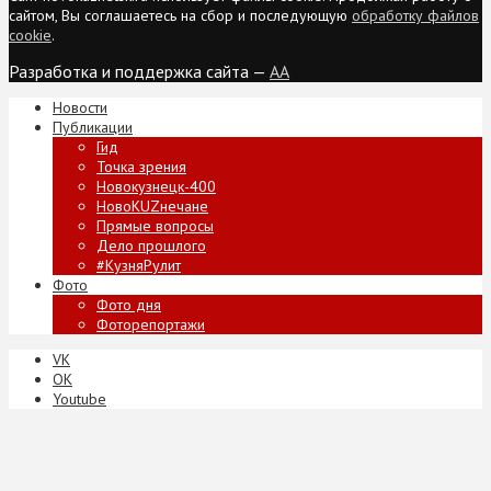
сайтом, Вы соглашаетесь на сбор и последующую
обработку файлов
cookie
.
Разработка и поддержка сайта —
AA
Новости
Публикации
Гид
Точка зрения
Новокузнецк-400
НовоKUZнечане
Прямые вопросы
Дело прошлого
#КузняРулит
Фото
Фото дня
Фоторепортажи
VK
ОК
Youtube