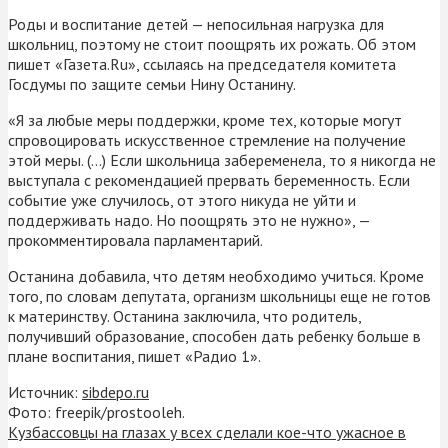
Роды и воспитание детей — непосильная нагрузка для
школьниц, поэтому не стоит поощрять их рожать. Об этом
пишет «Газета.Ru», ссылаясь на председателя комитета
Госдумы по защите семьи Нину Останину.
«Я за любые меры поддержки, кроме тех, которые могут
спровоцировать искусственное стремление на получение
этой меры. (…) Если школьница забеременела, то я никогда не
выступала с рекомендацией прервать беременность. Если
событие уже случилось, от этого никуда не уйти и
поддерживать надо. Но поощрять это не нужно», —
прокомментировала парламентарий.
Останина добавила, что детям необходимо учиться. Кроме
того, по словам депутата, организм школьницы еще не готов
к материнству. Останина заключила, что родитель,
получивший образование, способен дать ребенку больше в
плане воспитания, пишет «Радио 1».
Источник:
sibdepo.ru
Фото: freepik/prostooleh.
Кузбассовцы на глазах у всех сделали кое-что ужасное в