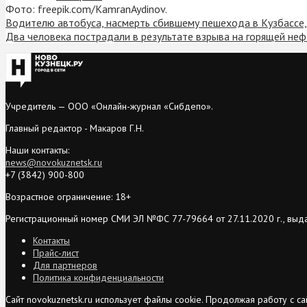
Фото: freepik.com/KamranAydinov.
Водителю автобуса, насмерть сбившему пешехода в Кузбассе,
Два человека пострадали в результате взрыва на горящей не
Учредитель — ООО «Онлайн-журнал «Сибдепо».
Главный редактор - Макаров Г.Н.
Наши контакты:
news@novokuznetsk.ru
+7 (3842) 900-800
Возрастное ограничение: 18+
Регистрационный номер СМИ ЭЛ №ФС 77-79664 от 27.11.2020 г., выд
Контакты
Прайс-лист
Для партнеров
Политика конфиденциальности
Сайт novokuznetsk.ru использует файлы cookie. Продолжая работу с 