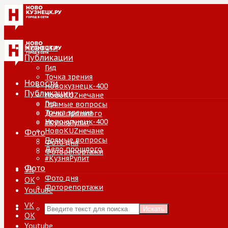
Новости
Публикации
Гид
Точка зрения
Новости
Новокузнецк-400
Публикации
НовоKUZнечане
Гид
Прямые вопросы
Точка зрения
Дело прошлого
Новокузнецк-400
#КузняРулит
НовоKUZнечане
Фото
Прямые вопросы
Фото дня
Дело прошлого
Фоторепортажи
#КузняРулит
Фото
VK
Фото дня
ОК
Фоторепортажи
Youtube
VK
Искать
ОК
Youtube