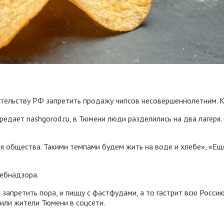
ельству РФ запретить продажу чипсов несовершеннолетним. К
редает nashgorod.ru, в Тюмени люди разделились на два лагеря
я общества. Такими темпами будем жить на воде и хлебе», «Ещё
ребнадзора.
запретить пора, и пиццу с фастфудами, а то гастрит всю Россию
вили жители Тюмени в соцсети.