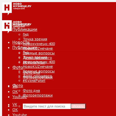
Новости
Публикации
Гид
Точка зрения
Новости
Новокузнецк-400
Публикации
НовоKUZнечане
Гид
Прямые вопросы
Точка зрения
Дело прошлого
Новокузнецк-400
#КузняРулит
НовоKUZнечане
Фото
Прямые вопросы
Фото дня
Дело прошлого
Фоторепортажи
#КузняРулит
Фото
VK
Фото дня
ОК
Фоторепортажи
Youtube
VK
Искать
ОК
Youtube