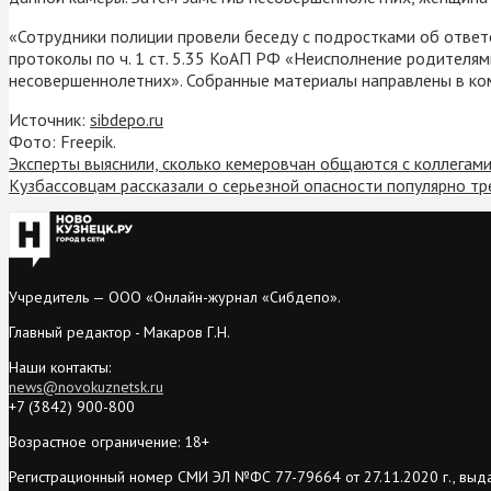
«Сотрудники полиции провели беседу с подростками об отве
протоколы по ч. 1 ст. 5.35 КоАП РФ «Неисполнение родител
несовершеннолетних». Собранные материалы направлены в ко
Источник:
sibdepo.ru
Фото: Freepik.
Эксперты выяснили, сколько кемеровчан общаются с коллегам
Кузбассовцам рассказали о серьезной опасности популярно тр
Учредитель — ООО «Онлайн-журнал «Сибдепо».
Главный редактор - Макаров Г.Н.
Наши контакты:
news@novokuznetsk.ru
+7 (3842) 900-800
Возрастное ограничение: 18+
Регистрационный номер СМИ ЭЛ №ФС 77-79664 от 27.11.2020 г., выд