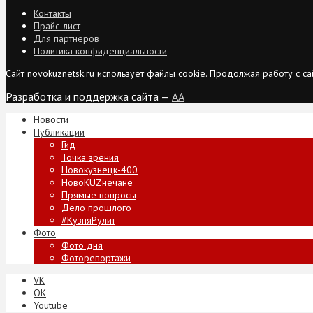
Контакты
Прайс-лист
Для партнеров
Политика конфиденциальности
Сайт novokuznetsk.ru использует файлы cookie. Продолжая работу с 
Разработка и поддержка сайта —
AA
Новости
Публикации
Гид
Точка зрения
Новокузнецк-400
НовоKUZнечане
Прямые вопросы
Дело прошлого
#КузняРулит
Фото
Фото дня
Фоторепортажи
VK
ОК
Youtube