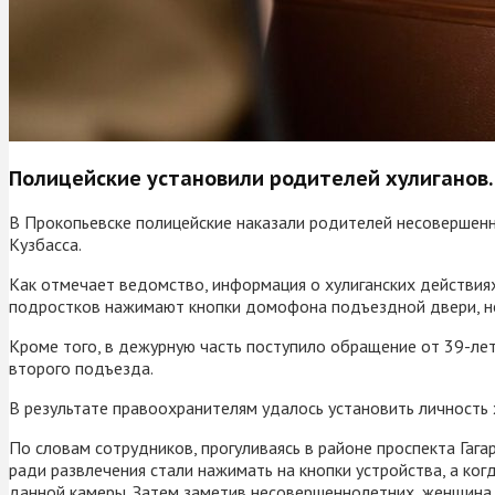
Полицейские установили родителей хулиганов.
В Прокопьевске полицейские наказали родителей несовершенн
Кузбасса.
Как отмечает ведомство, информация о хулиганских действиях
подростков нажимают кнопки домофона подъездной двери, не
Кроме того, в дежурную часть поступило обращение от 39-ле
второго подъезда.
В результате правоохранителям удалось установить личность 
По словам сотрудников, прогуливаясь в районе проспекта Га
ради развлечения стали нажимать на кнопки устройства, а ког
данной камеры. Затем заметив несовершеннолетних, женщина в