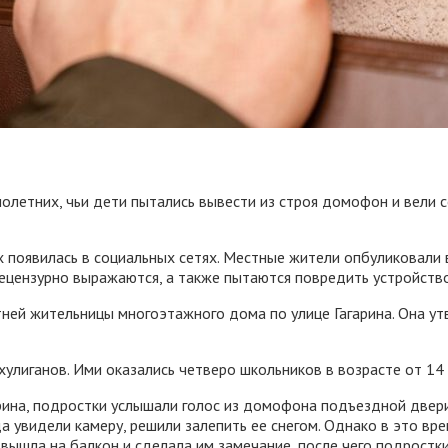
олетних, чьи дети пытались вывести из строя домофон и вели 
 появилась в социальных сетях. Местные жители опбуликовали в
цензурно выражаются, а также пытаются повредить устройство
тней жительницы многоэтажного дома по улице Гагарина. Она 
хулиганов. Ими оказались четверо школьников в возрасте от 14 
гарина, подростки услышали голос из домофона подъездной двер
да увидели камеру, решили залепить ее снегом. Однако в это в
ышла на балкон и сделала им замечание, после чего подростки