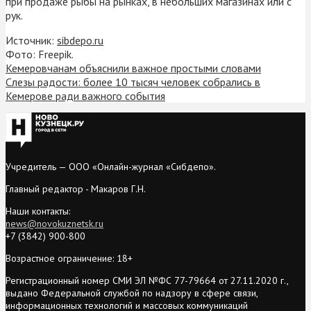
при продаже рыбы на рынках, в небольших магазинах или с
рук.
Источник:
sibdepo.ru
Фото: Freepik.
Кемеровчанам объяснили важное простыми словами
Слезы радости: более 10 тысяч человек собрались в
Кемерове ради важного события
Учредитель — ООО «Онлайн-журнал «Сибдепо».
Главный редактор - Макаров Г.Н.
Наши контакты:
news@novokuznetsk.ru
+7 (3842) 900-800
Возрастное ограничение: 18+
Регистрационный номер СМИ ЭЛ №ФС 77-79664 от 27.11.2020 г.,
выдано Федеральной службой по надзору в сфере связи,
информационных технологий и массовых коммуникаций