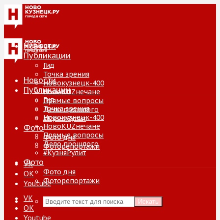
Новости
Публикации
Гид
Точка зрения
Новости
Новокузнецк-400
Публикации
НовоKUZнечане
Гид
Прямые вопросы
Точка зрения
Дело прошлого
Новокузнецк-400
#КузняРулит
НовоKUZнечане
Фото
Прямые вопросы
Фото дня
Дело прошлого
Фоторепортажи
#КузняРулит
Фото
VK
Фото дня
ОК
Фоторепортажи
Youtube
VK
Искать
ОК
Youtube