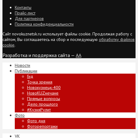
Контакты
Прайс-лист
Для партнеров
Политика конфиденциальности
Сайт novokuznetsk.ru использует файлы cookie. Продолжая работу с
сайтом, Вы соглашаетесь на сбор и последующую
обработку файлов
cookie
.
Разработка и поддержка сайта —
AA
Новости
Публикации
Гид
Точка зрения
Новокузнецк-400
НовоKUZнечане
Прямые вопросы
Дело прошлого
#КузняРулит
Фото
Фото дня
Фоторепортажи
VK