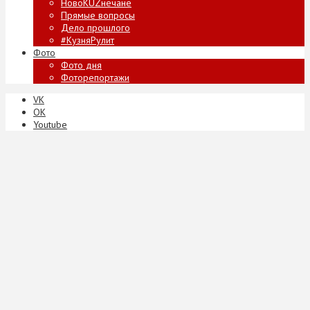
НовоKUZнечане
Прямые вопросы
Дело прошлого
#КузняРулит
Фото
Фото дня
Фоторепортажи
VK
ОК
Youtube