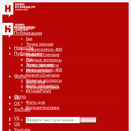
Новости
Публикации
Гид
Точка зрения
Новости
Новокузнецк-400
Публикации
НовоKUZнечане
Гид
Прямые вопросы
Точка зрения
Дело прошлого
Новокузнецк-400
#КузняРулит
НовоKUZнечане
Фото
Прямые вопросы
Фото дня
Дело прошлого
Фоторепортажи
#КузняРулит
Фото
VK
Фото дня
ОК
Фоторепортажи
Youtube
VK
Искать
ОК
Youtube