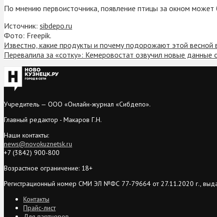
По мнению первоисточника, появление птицы за окном может 
Источник:
sibdepo.ru
Фото: Freepik.
Известно, какие продукты и почему подорожают этой весной 
Перевалила за «сотку»: Кемеровостат озвучил новые данные о
Учредитель — ООО «Онлайн-журнал «Сибдепо».
Главный редактор - Макаров Г.Н.
Наши контакты:
news@novokuznetsk.ru
+7 (3842) 900-800
Возрастное ограничение: 18+
Регистрационный номер СМИ ЭЛ №ФС 77-79664 от 27.11.2020 г., выд
Контакты
Прайс-лист
Для партнеров