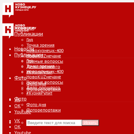
Новости
Публикации
Гид
Точка зрения
Новости
Новокузнецк-400
Публикации
НовоKUZнечане
Гид
Прямые вопросы
Точка зрения
Дело прошлого
Новокузнецк-400
#КузняРулит
НовоKUZнечане
Фото
Прямые вопросы
Фото дня
Дело прошлого
Фоторепортажи
#КузняРулит
Фото
VK
Фото дня
ОК
Фоторепортажи
Youtube
VK
Искать
ОК
Youtube