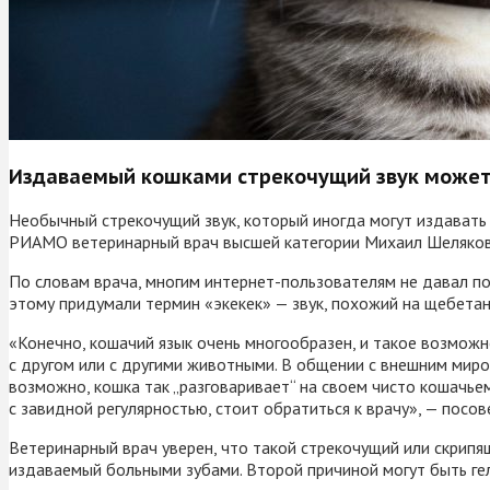
Издаваемый кошками стрекочущий звук может
Необычный стрекочущий звук, который иногда могут издават
РИАМО ветеринарный врач высшей категории Михаил Шеляков
По словам врача, многим интернет-пользователям не давал по
этому придумали термин «экекек» — звук, похожий на щебетан
«Конечно, кошачий язык очень многообразен, и такое возможно
с другом или с другими животными. В общении с внешним миро
возможно, кошка так „разговаривает“ на своем чисто кошачьем
с завидной регулярностью, стоит обратиться к врачу», — посо
Ветеринарный врач уверен, что такой стрекочущий или скрипя
издаваемый больными зубами. Второй причиной могут быть гел