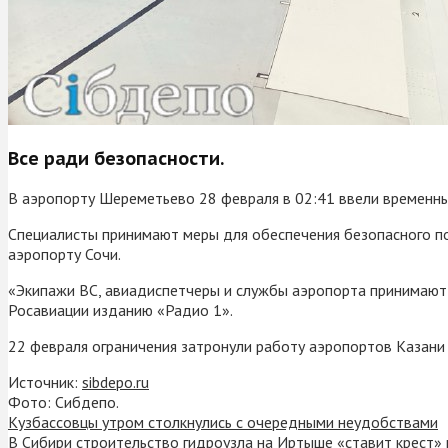
Все ради безопасности.
В аэропорту Шереметьево 28 февраля в 02:41 ввели временные
Специалисты принимают меры для обеспечения безопасного по
аэропорту Сочи.
«Экипажи ВС, авиадиспетчеры и службы аэропорта принимают 
Росавиации изданию «Радио 1».
22 февраля ограничения затронули работу аэропортов Казани
Источник:
sibdepo.ru
Фото: Сибдепо.
Кузбассовцы утром столкнулись с очередными неудобствами
В Сибири строительство гидроузла на Иртыше «ставит крест» 