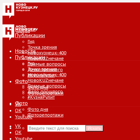
Новости
Публикации
Гид
Точка зрения
Новости
Новокузнецк-400
Публикации
НовоKUZнечане
Гид
Прямые вопросы
Точка зрения
Дело прошлого
Новокузнецк-400
#КузняРулит
НовоKUZнечане
Фото
Прямые вопросы
Фото дня
Дело прошлого
Фоторепортажи
#КузняРулит
Фото
VK
Фото дня
ОК
Фоторепортажи
Youtube
VK
Искать
ОК
Youtube