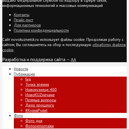
выдано Федеральной службой по надзору в сфере связи,
информационных технологий и массовых коммуникаций
Контакты
Прайс-лист
Для партнеров
Политика конфиденциальности
Сайт novokuznetsk.ru использует файлы cookie. Продолжая работу с
сайтом, Вы соглашаетесь на сбор и последующую
обработку файлов
cookie
.
Разработка и поддержка сайта —
AA
Новости
Публикации
Гид
Точка зрения
Новокузнецк-400
НовоKUZнечане
Прямые вопросы
Дело прошлого
#КузняРулит
Фото
Фото дня
Фоторепортажи