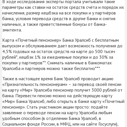
В ходе исследования эксперты портала учитывали такие
параметры как ставки на остаток средств счёта и порядок их
начисления, размер кешбэка на все покупки и у партнёров
банка, условия перевода средств в другие банки и снятия
наличных, а также приветственные бонусы от банка-
эмитента.
Карта «Почетный пенсионер» Банка Уралсиб с бесплатным
выпуском и обслуживанием дает возможность получения до
4,5% годовых на остаток средств на карте до 500 тысяч
рублей*, кешбэк 1% за ежедневные покупки и до 30% за
покупки у партнеров**. Снимать наличные в банкоматах
Уралсиба и партнеров можно также бесплатно***.
Также в настоящее время Банк Уралсиб проводит акцию
«Признательность пенсионерам» – за перевод своей пенсии
на карту «Мир» Уралсиба пенсионер получит 3000 рублей от
банка. Перевести пенсию можно на действующую карту
«Мир» Банка Уралсиб, либо открыть в банке карту «Почетный
пенсионер». Стать участником акции просто: подайте
заявление о переводе пенсии на карту Уралсиба любым
удобным способом (в отделении Банка Уралсиб, в
Социальном фонде России, в МФЦ, или на сайте Госуслуги),