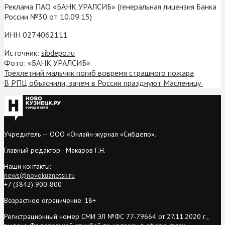
Реклама ПАО «БАНК УРАЛСИБ» (генеральная лицензия Банка
России №30 от 10.09.15)
ИНН 0274062111
Источник:
sibdepo.ru
Фото: «БАНК УРАЛСИБ».
Трехлетний мальчик погиб вовремя страшного пожара
В РПЦ объяснили, зачем в России празднуют Масленицу
Учредитель — ООО «Онлайн-журнал «Сибдепо».
Главный редактор - Макаров Г.Н.
Наши контакты:
news@novokuznetsk.ru
+7 (3842) 900-800
Возрастное ограничение: 18+
Регистрационный номер СМИ ЭЛ №ФС 77-79664 от 27.11.2020 г.,