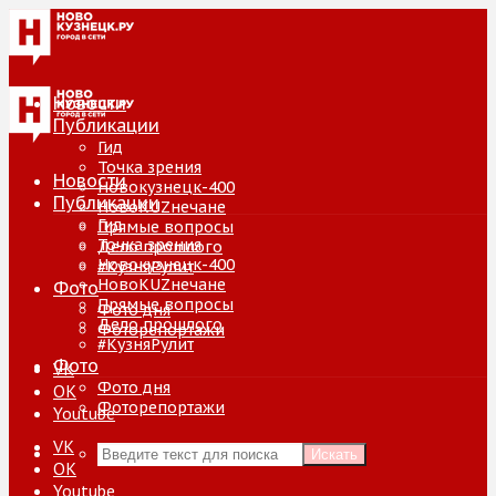
Новости
Публикации
Гид
Точка зрения
Новости
Новокузнецк-400
Публикации
НовоKUZнечане
Гид
Прямые вопросы
Точка зрения
Дело прошлого
Новокузнецк-400
#КузняРулит
НовоKUZнечане
Фото
Прямые вопросы
Фото дня
Дело прошлого
Фоторепортажи
#КузняРулит
Фото
VK
Фото дня
ОК
Фоторепортажи
Youtube
VK
Искать
ОК
Youtube