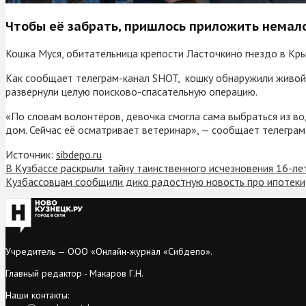
Чтобы её забрать, пришлось приложить немало
Кошка Муся, обитательница крепости Ласточкино гнездо в Кры
Как сообщает телеграм-канал SHOT, кошку обнаружили живой 
развернули целую поисково-спасательную операцию.
«По словам волонтёров, девочка смогла сама выбраться из во
дом. Сейчас её осматривает ветеринар», — сообщает телеграм
Источник:
sibdepo.ru
В Кузбассе раскрыли тайну таинственного исчезновения 16-ле
Кузбассовцам сообщили дико радостную новость про ипотеки
Учредитель — ООО «Онлайн-журнал «Сибдепо».
Главный редактор - Макаров Г.Н.
Наши контакты: