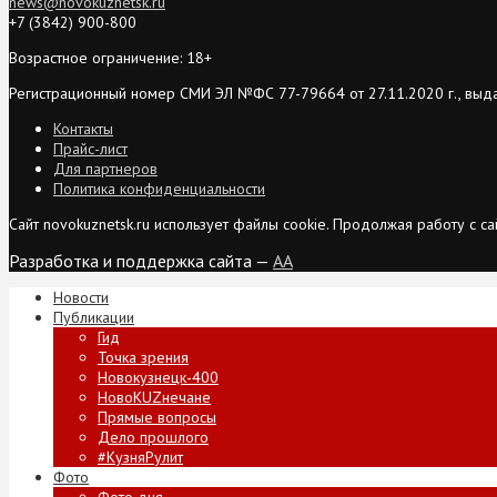
news@novokuznetsk.ru
+7 (3842) 900-800
Возрастное ограничение: 18+
Регистрационный номер СМИ ЭЛ №ФС 77-79664 от 27.11.2020 г., выд
Контакты
Прайс-лист
Для партнеров
Политика конфиденциальности
Сайт novokuznetsk.ru использует файлы cookie. Продолжая работу с 
Разработка и поддержка сайта —
AA
Новости
Публикации
Гид
Точка зрения
Новокузнецк-400
НовоKUZнечане
Прямые вопросы
Дело прошлого
#КузняРулит
Фото
Фото дня