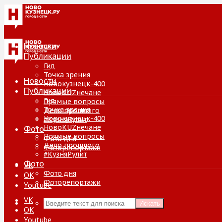
Новости
Публикации
Гид
Точка зрения
Новости
Новокузнецк-400
Публикации
НовоKUZнечане
Гид
Прямые вопросы
Точка зрения
Дело прошлого
Новокузнецк-400
#КузняРулит
НовоKUZнечане
Фото
Прямые вопросы
Фото дня
Дело прошлого
Фоторепортажи
#КузняРулит
Фото
VK
Фото дня
ОК
Фоторепортажи
Youtube
VK
Искать
ОК
Youtube