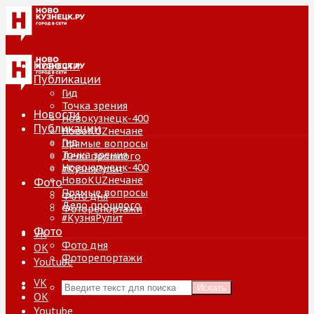
Новости
Публикации
Гид
Точка зрения
Новости
Новокузнецк-400
Публикации
НовоKUZнечане
Гид
Прямые вопросы
Точка зрения
Дело прошлого
Новокузнецк-400
#КузняРулит
НовоKUZнечане
Фото
Прямые вопросы
Фото дня
Дело прошлого
Фоторепортажи
#КузняРулит
Фото
VK
Фото дня
ОК
Фоторепортажи
Youtube
VK
Искать
ОК
Youtube