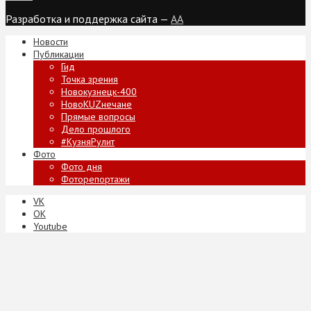
Разработка и поддержка сайта —
AA
Новости
Публикации
Гид
Точка зрения
Новокузнецк-400
НовоKUZнечане
Прямые вопросы
Дело прошлого
#КузняРулит
Фото
Фото дня
Фоторепортажи
VK
ОК
Youtube