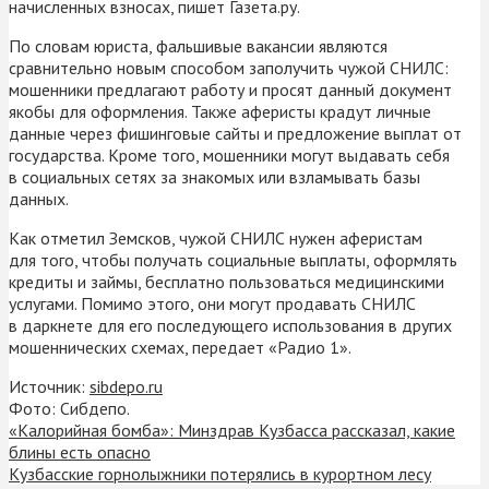
начисленных взносах, пишет Газета.ру.
По словам юриста, фальшивые вакансии являются
сравнительно новым способом заполучить чужой СНИЛС:
мошенники предлагают работу и просят данный документ
якобы для оформления. Также аферисты крадут личные
данные через фишинговые сайты и предложение выплат от
государства. Кроме того, мошенники могут выдавать себя
в социальных сетях за знакомых или взламывать базы
данных.
Как отметил Земсков, чужой СНИЛС нужен аферистам
для того, чтобы получать социальные выплаты, оформлять
кредиты и займы, бесплатно пользоваться медицинскими
услугами. Помимо этого, они могут продавать СНИЛС
в даркнете для его последующего использования в других
мошеннических схемах, передает «Радио 1».
Источник:
sibdepo.ru
Фото: Сибдепо.
«Калорийная бомба»: Минздрав Кузбасса рассказал, какие
блины есть опасно
Кузбасские горнолыжники потерялись в курортном лесу