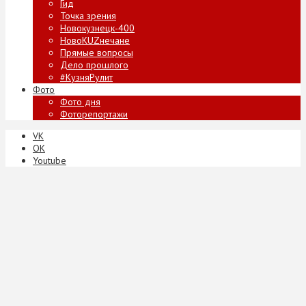
Гид
Точка зрения
Новокузнецк-400
НовоKUZнечане
Прямые вопросы
Дело прошлого
#КузняРулит
Фото
Фото дня
Фоторепортажи
VK
ОК
Youtube