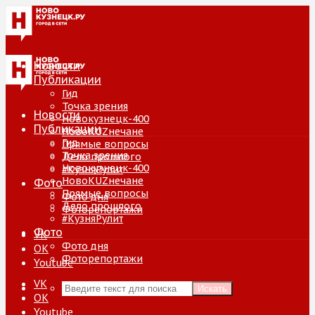
Новости
Публикации
Гид
Точка зрения
Новости
Новокузнецк-400
Публикации
НовоKUZнечане
Гид
Прямые вопросы
Точка зрения
Дело прошлого
Новокузнецк-400
#КузняРулит
НовоKUZнечане
Фото
Прямые вопросы
Фото дня
Дело прошлого
Фоторепортажи
#КузняРулит
Фото
VK
Фото дня
ОК
Фоторепортажи
Youtube
VK
Искать
ОК
Youtube