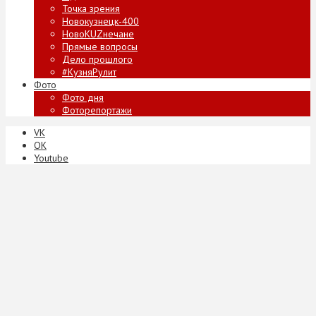
Точка зрения
Новокузнецк-400
НовоKUZнечане
Прямые вопросы
Дело прошлого
#КузняРулит
Фото
Фото дня
Фоторепортажи
VK
ОК
Youtube