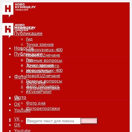
Новости
Публикации
Гид
Точка зрения
Новости
Новокузнецк-400
Публикации
НовоKUZнечане
Гид
Прямые вопросы
Точка зрения
Дело прошлого
Новокузнецк-400
#КузняРулит
НовоKUZнечане
Фото
Прямые вопросы
Фото дня
Дело прошлого
Фоторепортажи
#КузняРулит
Фото
VK
Фото дня
ОК
Фоторепортажи
Youtube
VK
Искать
ОК
Youtube