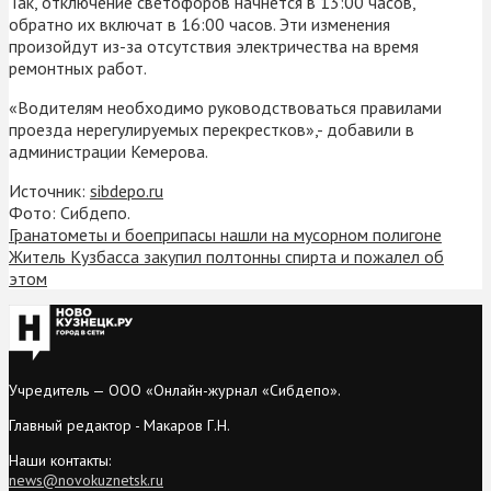
Так, отключение светофоров начнется в 13:00 часов,
обратно их включат в 16:00 часов. Эти изменения
произойдут из-за отсутствия электричества на время
ремонтных работ.
«Водителям необходимо руководствоваться правилами
проезда нерегулируемых перекрестков»,- добавили в
администрации Кемерова.
Источник:
sibdepo.ru
Фото: Сибдепо.
Гранатометы и боеприпасы нашли на мусорном полигоне
Житель Кузбасса закупил полтонны спирта и пожалел об
этом
Учредитель — ООО «Онлайн-журнал «Сибдепо».
Главный редактор - Макаров Г.Н.
Наши контакты:
news@novokuznetsk.ru