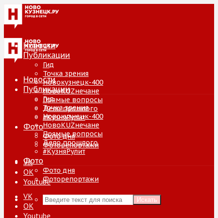
Новости
Публикации
Гид
Точка зрения
Новости
Новокузнецк-400
Публикации
НовоKUZнечане
Гид
Прямые вопросы
Точка зрения
Дело прошлого
Новокузнецк-400
#КузняРулит
НовоKUZнечане
Фото
Прямые вопросы
Фото дня
Дело прошлого
Фоторепортажи
#КузняРулит
Фото
VK
Фото дня
ОК
Фоторепортажи
Youtube
VK
Искать
ОК
Youtube