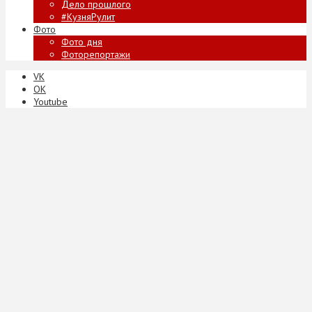
Дело прошлого
#КузняРулит
Фото
Фото дня
Фоторепортажи
VK
ОК
Youtube