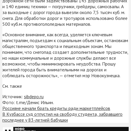
дорожной сети были задействованы 143 дорожных рабочих
и 140 единиц техники — погрузчики, грейдеры, самосвалы. А
за выходные с дорог города вывезли около 7,5 тысяч куб. м.
снега. Для обработки дорог и тротуаров использовано более
500 куб.м. противогололедных материалов.
«Основное внимание, как всегда, уделяется ключевым
магистралям, подъездам к социальным объектам, остановкам
общественного транспорта и пешеходным зонам. Мы
понимаем, что снегопад создает дополнительные трудности,
но наши коммунальные и дорожные службы делают все
возможное, чтобы минимизировать неудобства. Прошу
жителей города быть внимательными на дорогах и
соблюдать осторожность», — отметил мэр Новокузнецка.
См. также
Источник:
sibdepo.ru
Фото: t.me/Денис Ильин.
Россияне начали брать кредиты ради маркетплейсов
В Кузбассе суд отпустил на свободу студента, забравшего
последнее у 83-летней бабушки