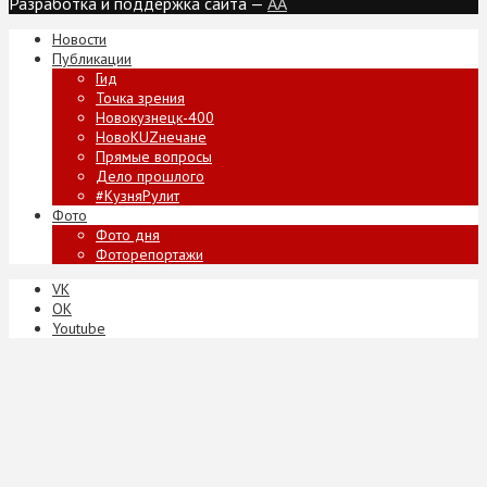
Разработка и поддержка сайта —
AA
Новости
Публикации
Гид
Точка зрения
Новокузнецк-400
НовоKUZнечане
Прямые вопросы
Дело прошлого
#КузняРулит
Фото
Фото дня
Фоторепортажи
VK
ОК
Youtube