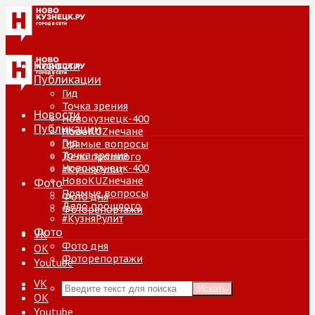
Новости
Публикации
Гид
Точка зрения
Новости
Новокузнецк-400
Публикации
НовоKUZнечане
Гид
Прямые вопросы
Точка зрения
Дело прошлого
Новокузнецк-400
#КузняРулит
НовоKUZнечане
Фото
Прямые вопросы
Фото дня
Дело прошлого
Фоторепортажи
#КузняРулит
Фото
VK
Фото дня
ОК
Фоторепортажи
Youtube
VK
Искать
ОК
Youtube