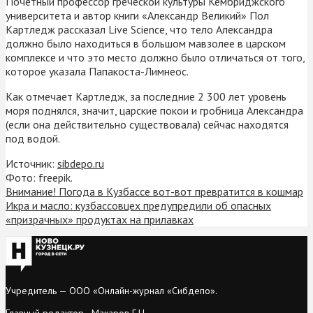
Почетный профессор греческой культуры Кембриджского
университета и автор книги «Александр Великий» Пол
Картледж рассказал Live Science, что тело Александра
должно было находиться в большом мавзолее в царском
комплексе и что это место должно было отличаться от того,
которое указала Папакоста-Лимнеос.
Как отмечает Картледж, за последние 2 300 лет уровень
моря поднялся, значит, царские покои и гробница Александра
(если она действительно существовала) сейчас находятся
под водой.
Источник:
sibdepo.ru
Фото: freepik.
Внимание! Погода в Кузбассе вот-вот превратится в кошмар
Икра и масло: кузбассовцех предупредили об опасных
«призрачных» продуктах на прилавках
Учредитель — ООО «Онлайн-журнал «Сибдепо».
Главный редактор - Макаров Г.Н.