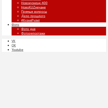
Новокузнецк-400
НовоKUZнечане
Прямые вопросы
Дело прошлого
#КузняРулит
Фото
Фото дня
Фоторепортажи
VK
ОК
Youtube