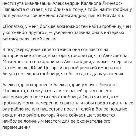
института цивилизации Александрии Каллиопа Лимнеос-
Папакоста считает, что близка к тому, чтобы найти гробницу
под улицами современной Александрии, пишет Pravda.Ru.
«Полагаю, у меня больше возможностей найти гробницу, чем
у кого-либо другого», — уверенно заявила она в интервью
веб-журналу Live Science.
В подтверждение своего тезиса она ссылается на
исторические записи, в которых говорится, что Александра
Македонского похоронили в Александрии, а важные персоны
(в том числе, Юлий Цезарь и первый римский император
Август) посещали гробницу, чтобы отдать дань уважения.
Александр похоронен в Александрии уверяет Лимнеос-
Папакоста, потому что в I веке нашей эры у нас есть
информация о посетителях гробницы. Она считает, что
гробницу могли намеренно спрятать, чтобы предотвратить ее
разграбление или нашествие посетителей в более поздние
века, и что район, который она сейчас ищет, является
наиболее логичным местом для ее окончательного
перемещения.