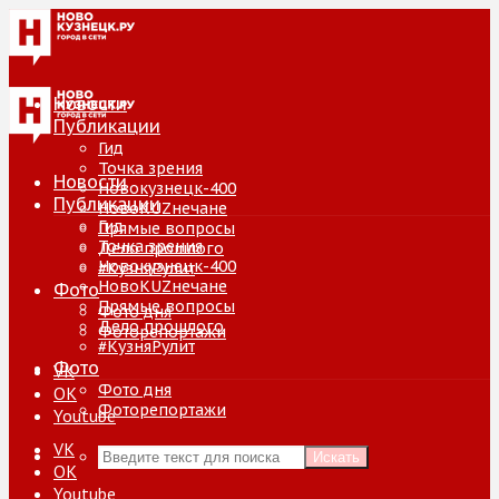
Новости
Публикации
Гид
Точка зрения
Новости
Новокузнецк-400
Публикации
НовоKUZнечане
Гид
Прямые вопросы
Точка зрения
Дело прошлого
Новокузнецк-400
#КузняРулит
НовоKUZнечане
Фото
Прямые вопросы
Фото дня
Дело прошлого
Фоторепортажи
#КузняРулит
Фото
VK
Фото дня
ОК
Фоторепортажи
Youtube
VK
Искать
ОК
Youtube