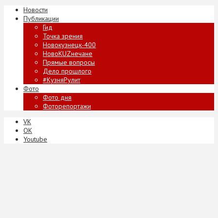
Новости
Публикации
Гид
Точка зрения
Новокузнецк-400
НовоKUZнечане
Прямые вопросы
Дело прошлого
#КузняРулит
Фото
Фото дня
Фоторепортажи
VK
ОК
Youtube