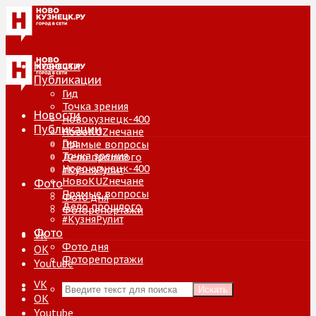
Новости
Публикации
Гид
Точка зрения
Новости
Новокузнецк-400
Публикации
НовоKUZнечане
Гид
Прямые вопросы
Точка зрения
Дело прошлого
Новокузнецк-400
#КузняРулит
НовоKUZнечане
Фото
Прямые вопросы
Фото дня
Дело прошлого
Фоторепортажи
#КузняРулит
Фото
VK
Фото дня
ОК
Фоторепортажи
Youtube
VK
Искать
ОК
Youtube