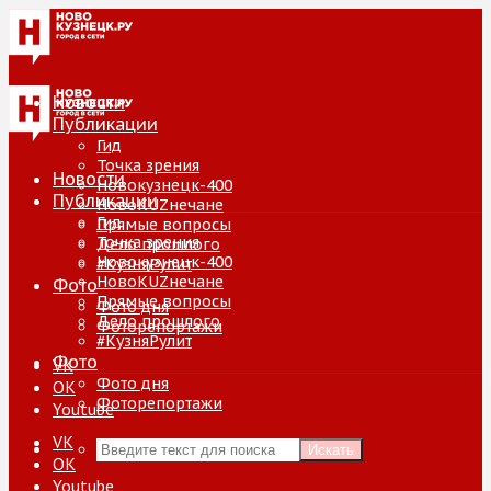
Новости
Публикации
Гид
Точка зрения
Новости
Новокузнецк-400
Публикации
НовоKUZнечане
Гид
Прямые вопросы
Точка зрения
Дело прошлого
Новокузнецк-400
#КузняРулит
НовоKUZнечане
Фото
Прямые вопросы
Фото дня
Дело прошлого
Фоторепортажи
#КузняРулит
Фото
VK
Фото дня
ОК
Фоторепортажи
Youtube
VK
Искать
ОК
Youtube