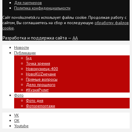
Для партнеров
Политика конфиденциальности
Сайт novokuznetsk.ru использует файлы cookie. Продолжая работу с
сайтом, Вы соглашаетесь на сбор и последующую
обработку файлов
cookie
.
Разработка и поддержка сайта —
AA
Новости
Публикации
Гид
Точка зрения
Новокузнецк-400
НовоKUZнечане
Прямые вопросы
Дело прошлого
#КузняРулит
Фото
Фото дня
Фоторепортажи
VK
ОК
Youtube