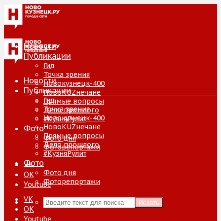
Новости
Публикации
Гид
Точка зрения
Новости
Новокузнецк-400
Публикации
НовоKUZнечане
Гид
Прямые вопросы
Точка зрения
Дело прошлого
Новокузнецк-400
#КузняРулит
НовоKUZнечане
Фото
Прямые вопросы
Фото дня
Дело прошлого
Фоторепортажи
#КузняРулит
Фото
VK
Фото дня
ОК
Фоторепортажи
Youtube
VK
Искать
ОК
Youtube