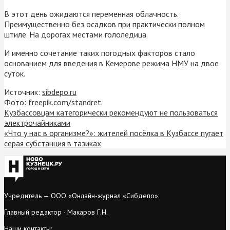
В этот день ожидаются переменная облачность.
Преимущественно без осадков при практически полном
штиле. На дорогах местами гололедица.
И именно сочетание таких погодных факторов стало
основанием для введения в Кемерове режима НМУ на двое
суток.
Источник:
sibdepo.ru
Фото: freepik.com/standret.
Кузбассовцам категорически рекомендуют не пользоваться
электрочайниками
«Что у нас в организме?»: жителей посёлка в Кузбассе пугает
серая субстанция в тазиках
Учредитель — ООО «Онлайн-журнал «Сибдепо».
Главный редактор - Макаров Г.Н.
Наши контакты: