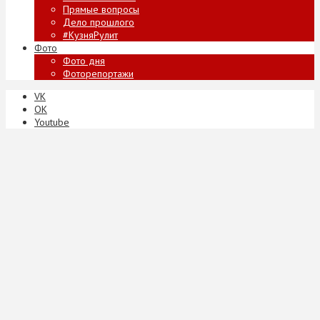
Прямые вопросы
Дело прошлого
#КузняРулит
Фото
Фото дня
Фоторепортажи
VK
ОК
Youtube