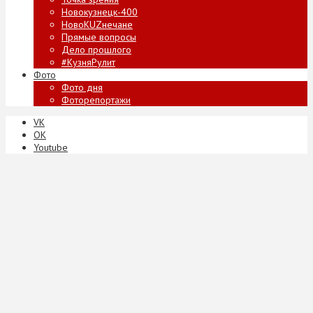
Новокузнецк-400
НовоKUZнечане
Прямые вопросы
Дело прошлого
#КузняРулит
Фото
Фото дня
Фоторепортажи
VK
ОК
Youtube