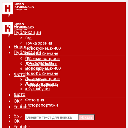
Новости
Публикации
Гид
Точка зрения
Новости
Новокузнецк-400
Публикации
НовоKUZнечане
Гид
Прямые вопросы
Точка зрения
Дело прошлого
Новокузнецк-400
#КузняРулит
НовоKUZнечане
Фото
Прямые вопросы
Фото дня
Дело прошлого
Фоторепортажи
#КузняРулит
Фото
VK
Фото дня
ОК
Фоторепортажи
Youtube
VK
Искать
ОК
Youtube