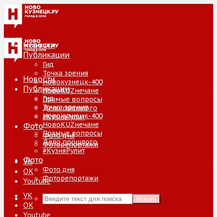
Новости
Публикации
Гид
Точка зрения
Новости
Новокузнецк-400
Публикации
НовоKUZнечане
Гид
Прямые вопросы
Точка зрения
Дело прошлого
Новокузнецк-400
#КузняРулит
НовоKUZнечане
Фото
Прямые вопросы
Фото дня
Дело прошлого
Фоторепортажи
#КузняРулит
Фото
VK
Фото дня
ОК
Фоторепортажи
Youtube
VK
Искать
ОК
Youtube