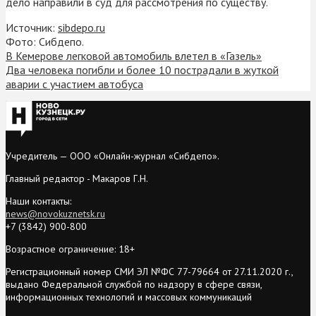
дело направили в суд для рассмотрения по существу.
Источник:
sibdepo.ru
Фото: Сибдепо.
В Кемерове легковой автомобиль влетел в «Газель»
Два человека погибли и более 10 пострадали в жуткой
аварии с участием автобуса
Учредитель — ООО «Онлайн-журнал «Сибдепо».
Главный редактор - Макаров Г.Н.
Наши контакты:
news@novokuznetsk.ru
+7 (3842) 900-800
Возрастное ограничение: 18+
Регистрационный номер СМИ ЭЛ №ФС 77-79664 от 27.11.2020 г.,
выдано Федеральной службой по надзору в сфере связи,
информационных технологий и массовых коммуникаций