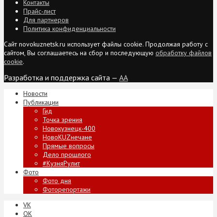
Контакты
Прайс-лист
Для партнеров
Политика конфиденциальности
Сайт novokuznetsk.ru использует файлы cookie. Продолжая работу с
сайтом, Вы соглашаетесь на сбор и последующую
обработку файлов
cookie
.
Разработка и поддержка сайта —
AA
Новости
Публикации
Гид
Точка зрения
Новокузнецк-400
НовоKUZнечане
Прямые вопросы
Дело прошлого
#КузняРулит
Фото
Фото дня
Фоторепортажи
VK
ОК