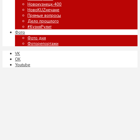
Новокузнецк-400
НовоKUZнечане
Прямые вопросы
Дело прошлого
#КузняРулит
Фото
Фото дня
Фоторепортажи
VK
ОК
Youtube