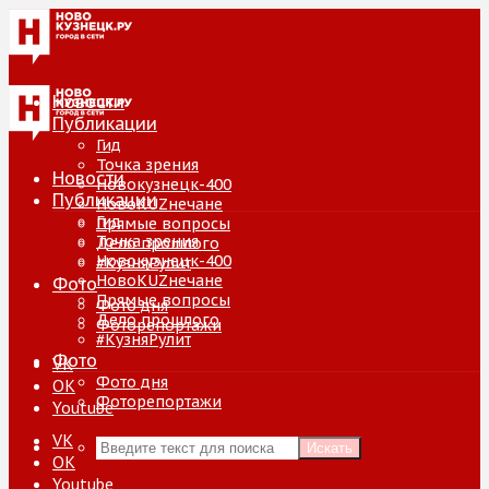
Новости
Публикации
Гид
Точка зрения
Новости
Новокузнецк-400
Публикации
НовоKUZнечане
Гид
Прямые вопросы
Точка зрения
Дело прошлого
Новокузнецк-400
#КузняРулит
НовоKUZнечане
Фото
Прямые вопросы
Фото дня
Дело прошлого
Фоторепортажи
#КузняРулит
Фото
VK
Фото дня
ОК
Фоторепортажи
Youtube
VK
Искать
ОК
Youtube