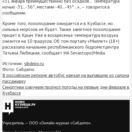
«31 января преимущественно без осадков… Температура
ночью -31…-36°, местами -40…-45°…», — говорится в
сообщении.
Кроме того, похолодание ожидается и в Кузбассе, но
сильных морозов не будет. Также заметное похолодание
придет в Крым. Уже в воскресенье температура воздуха
снизится на 10 градусов. Об том порталу «Миллет» (18+)
рассказала начальник республиканского Гидрометцентра
Татьяна Любецкая, сообщает ИА SevastopolMedia.
Источник:
sibdepo.ru
Фото: Сибдепо.
В российском регионе автобус наехал на выпавшую из салона
пассажирку
Синоптики озвучили прогноз погоды на первые дни февраля в
Кузбассе
Учредитель — ООО «Онлайн-журнал «Сибдепо».