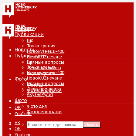
Новости
Публикации
Гид
Точка зрения
Новости
Новокузнецк-400
Публикации
НовоKUZнечане
Гид
Прямые вопросы
Точка зрения
Дело прошлого
Новокузнецк-400
#КузняРулит
НовоKUZнечане
Фото
Прямые вопросы
Фото дня
Дело прошлого
Фоторепортажи
#КузняРулит
Фото
VK
Фото дня
ОК
Фоторепортажи
Youtube
VK
Искать
ОК
Youtube