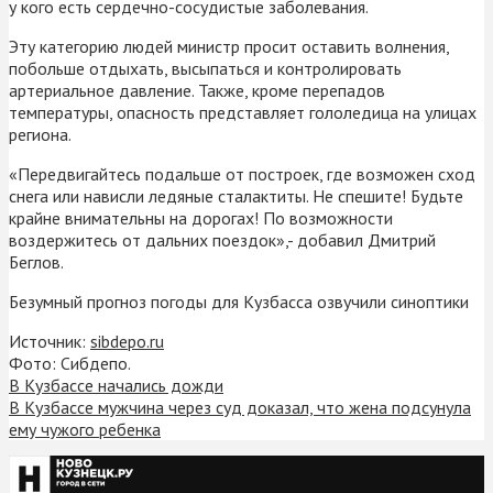
у кого есть сердечно-сосудистые заболевания.
Эту категорию людей министр просит оставить волнения,
побольше отдыхать, высыпаться и контролировать
артериальное давление. Также, кроме перепадов
температуры, опасность представляет гололедица на улицах
региона.
«Передвигайтесь подальше от построек, где возможен сход
снега или нависли ледяные сталактиты. Не спешите! Будьте
крайне внимательны на дорогах! По возможности
воздержитесь от дальних поездок»,- добавил Дмитрий
Беглов.
Безумный прогноз погоды для Кузбасса озвучили синоптики
Источник:
sibdepo.ru
Фото: Сибдепо.
В Кузбассе начались дожди
В Кузбассе мужчина через суд доказал, что жена подсунула
ему чужого ребенка