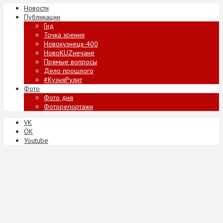
Новости
Публикации
Гид
Точка зрения
Новокузнецк-400
НовоKUZнечане
Прямые вопросы
Дело прошлого
#КузняРулит
Фото
Фото дня
Фоторепортажи
VK
ОК
Youtube