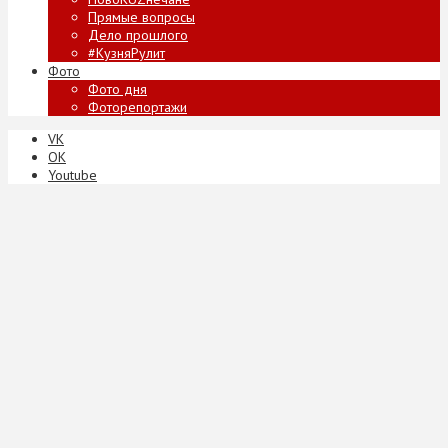
Прямые вопросы
Дело прошлого
#КузняРулит
Фото
Фото дня
Фоторепортажи
VK
ОК
Youtube