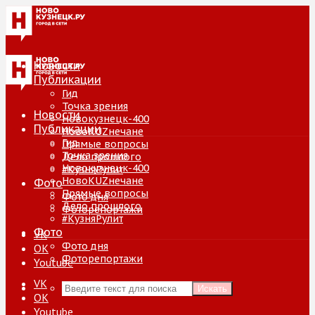
Новости
Публикации
Гид
Точка зрения
Новости
Новокузнецк-400
Публикации
НовоKUZнечане
Гид
Прямые вопросы
Точка зрения
Дело прошлого
Новокузнецк-400
#КузняРулит
НовоKUZнечане
Фото
Прямые вопросы
Фото дня
Дело прошлого
Фоторепортажи
#КузняРулит
Фото
VK
Фото дня
ОК
Фоторепортажи
Youtube
VK
Искать
ОК
Youtube