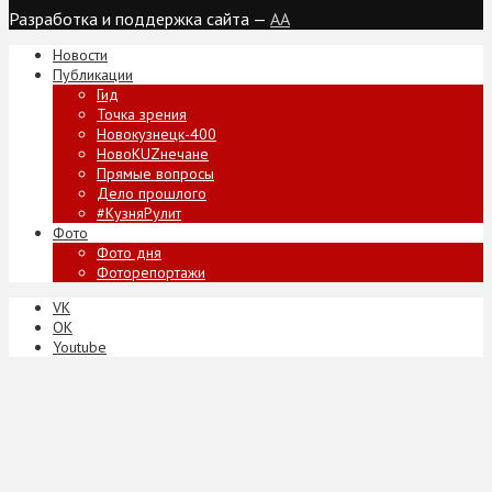
Разработка и поддержка сайта —
AA
Новости
Публикации
Гид
Точка зрения
Новокузнецк-400
НовоKUZнечане
Прямые вопросы
Дело прошлого
#КузняРулит
Фото
Фото дня
Фоторепортажи
VK
ОК
Youtube