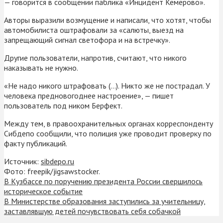
— говорится в сообщении паблика «Инцидент Кемерово».
Авторы выразили возмущение и написали, что хотят, чтобы
автомобилиста оштрафовали за «салюты, выезд на
запрещающий сигнал светофора и на встречку».
Другие пользователи, напротив, считают, что никого
наказывать не нужно.
«Не надо никого штрафовать (…). Никто же не пострадал. У
человека предновогоднее настроение», — пишет
пользователь под ником Берфект.
Между тем, в правоохранительных органах корреспонденту
Сибдепо сообщили, что полиция уже проводит проверку по
факту публикаций.
Источник:
sibdepo.ru
Фото: freepik/jigsawstocker.
В Кузбассе по поручению президента России свершилось
историческое событие
В Министерстве образования заступились за учительницу,
заставлявшую детей почувствовать себя собачкой