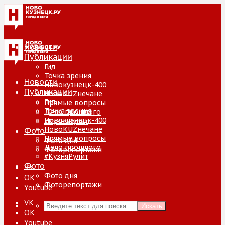
Новости
Публикации
Гид
Точка зрения
Новости
Новокузнецк-400
Публикации
НовоKUZнечане
Гид
Прямые вопросы
Точка зрения
Дело прошлого
Новокузнецк-400
#КузняРулит
НовоKUZнечане
Фото
Прямые вопросы
Фото дня
Дело прошлого
Фоторепортажи
#КузняРулит
Фото
VK
Фото дня
ОК
Фоторепортажи
Youtube
VK
Искать
ОК
Youtube