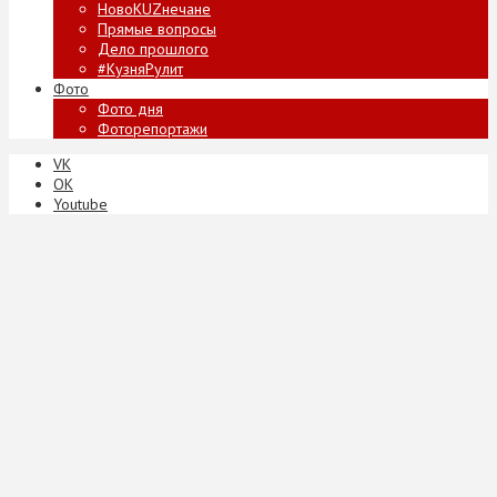
НовоKUZнечане
Прямые вопросы
Дело прошлого
#КузняРулит
Фото
Фото дня
Фоторепортажи
VK
ОК
Youtube