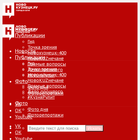
Новости
Публикации
Гид
Точка зрения
Новости
Новокузнецк-400
Публикации
НовоKUZнечане
Гид
Прямые вопросы
Точка зрения
Дело прошлого
Новокузнецк-400
#КузняРулит
НовоKUZнечане
Фото
Прямые вопросы
Фото дня
Дело прошлого
Фоторепортажи
#КузняРулит
Фото
VK
Фото дня
ОК
Фоторепортажи
Youtube
VK
Искать
ОК
Youtube