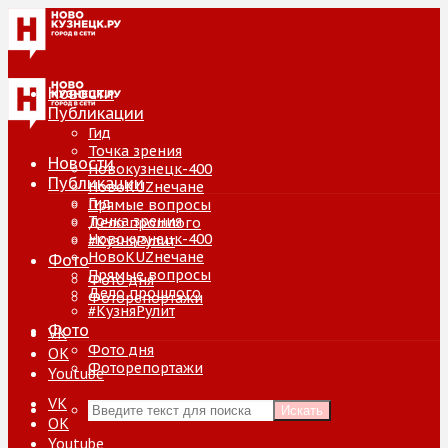
Новости
Публикации
Гид
Точка зрения
Новости
Новокузнецк-400
Публикации
НовоKUZнечане
Гид
Прямые вопросы
Точка зрения
Дело прошлого
Новокузнецк-400
#КузняРулит
НовоKUZнечане
Фото
Прямые вопросы
Фото дня
Дело прошлого
Фоторепортажи
#КузняРулит
Фото
VK
Фото дня
ОК
Фоторепортажи
Youtube
VK
Искать
ОК
Youtube