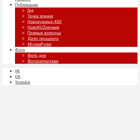
Публикации
Гид
Точка зрения
Новокузнецк-400
НовоKUZнечане
Прямые вопросы
Дело прошлого
#КузняРулит
Фото
Фото дня
Фоторепортажи
VK
ОК
Youtube