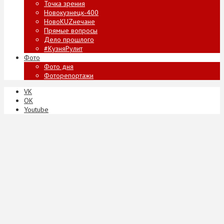
Точка зрения
Новокузнецк-400
НовоKUZнечане
Прямые вопросы
Дело прошлого
#КузняРулит
Фото
Фото дня
Фоторепортажи
VK
ОК
Youtube