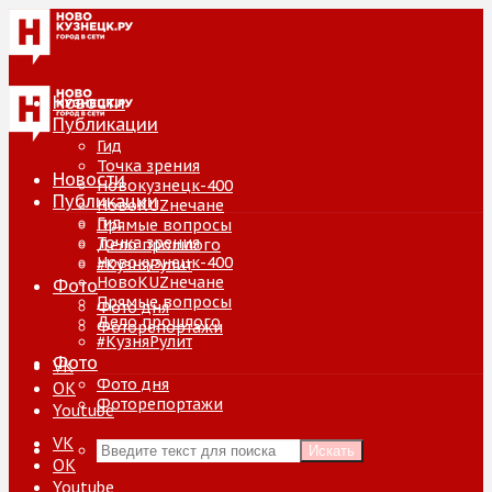
Новости
Публикации
Гид
Точка зрения
Новости
Новокузнецк-400
Публикации
НовоKUZнечане
Гид
Прямые вопросы
Точка зрения
Дело прошлого
Новокузнецк-400
#КузняРулит
НовоKUZнечане
Фото
Прямые вопросы
Фото дня
Дело прошлого
Фоторепортажи
#КузняРулит
Фото
VK
Фото дня
ОК
Фоторепортажи
Youtube
VK
Искать
ОК
Youtube