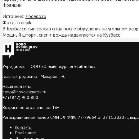
Франции.
Источник:
sibdepo.ru
Фото: freepik.
В Кузбассе сын спасал отца после обрушения на угольном разр
Мощный шторм, снег и дождь надвигаются на Кузбасс
Учредитель — ООО «Онлайн-журнал «Сибдепо».
Главный редактор - Макаров Г.Н.
Наши контакты:
news@novokuznetsk.ru
+7 (3842) 900-800
Возрастное ограничение: 18+
Регистрационный номер СМИ ЭЛ №ФС 77-79664 от 27.11.2020 г., выд
Контакты
Прайс-лист
Для партнеров