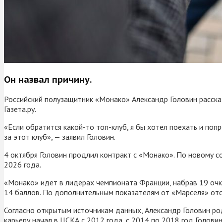
Он назвал причину.
Российский полузащитник «Монако» Александр Головин рассказ
Газета.ру.
«Если обратится какой-то топ-клуб, я бы хотел поехать и попр
за этот клуб», — заявил Головин.
4 октября Головин продлил контракт с «Монако». По новому с
2026 года.
«Монако» идет в лидерах чемпионата Франции, набрав 19 очк
14 баллов. По дополнительным показателям от «Марселя» от
Согласно открытым источникам данных, Александр Головин ро
карьеру начал в ЦСКА с 2012 года, с 2014 по 2018 год Голов