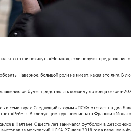
ал, что готов покинуть «Монако», если получит предложение о
обовать. Наверное, большой роли не имеет, какая это лига. В лю
оглашению он будет представлять команду до конца сезона-202
ов в семи турах. Следующий вторым «ПСЖ» отстает на два балла
стает «Реймс». В следующем туре чемпионата Франции «Монако
дился в Калтане. С шести лет занимался футболом в детско-юн
ин выступал за московский ЦСКА. 27 июля 2018 года перешел в