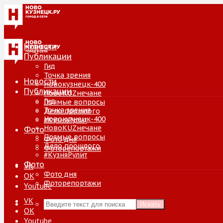
Новости
Публикации
Гид
Точка зрения
Новости
Новокузнецк-400
Публикации
НовоKUZнечане
Гид
Прямые вопросы
Точка зрения
Дело прошлого
Новокузнецк-400
#КузняРулит
НовоKUZнечане
Фото
Прямые вопросы
Фото дня
Дело прошлого
Фоторепортажи
#КузняРулит
Фото
VK
Фото дня
ОК
Фоторепортажи
Youtube
VK
Искать
ОК
Youtube