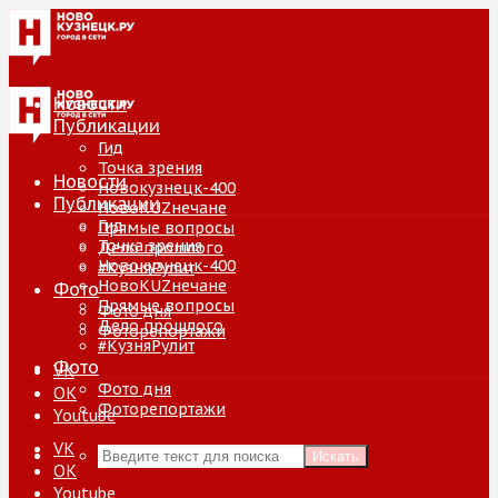
Новости
Публикации
Гид
Точка зрения
Новости
Новокузнецк-400
Публикации
НовоKUZнечане
Гид
Прямые вопросы
Точка зрения
Дело прошлого
Новокузнецк-400
#КузняРулит
НовоKUZнечане
Фото
Прямые вопросы
Фото дня
Дело прошлого
Фоторепортажи
#КузняРулит
Фото
VK
Фото дня
ОК
Фоторепортажи
Youtube
VK
Искать
ОК
Youtube