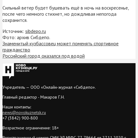
Сильный ветер будет бушевать ещё в ночь на воскресенье,
после чего немного стихнет, но дождливая непогода
сохранится.
Источник:
sibdepo.ru
Фото: архив Сибдепо.
Знаменитый кузбассовец может поменять спортивное
гражданство
Российский город оказался под водой
Учредитель — ООО «Онлайн-журнал «Сибдепо».
Главный редактор - Макаров Г.Н.
Наши контакты:
news@novokuznetsk.ru
+7 (3842) 900-800
Возрастное ограничение: 18+
Регистрационный номер СМИ ЭЛ №ФС 77-79664 от 27.11.2020 г.,