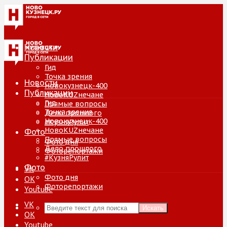
Новости
Публикации
Гид
Точка зрения
Новости
Новокузнецк-400
Публикации
НовоKUZнечане
Гид
Прямые вопросы
Точка зрения
Дело прошлого
Новокузнецк-400
#КузняРулит
НовоKUZнечане
Фото
Прямые вопросы
Фото дня
Дело прошлого
Фоторепортажи
#КузняРулит
Фото
VK
Фото дня
ОК
Фоторепортажи
Youtube
VK
Искать
ОК
Youtube