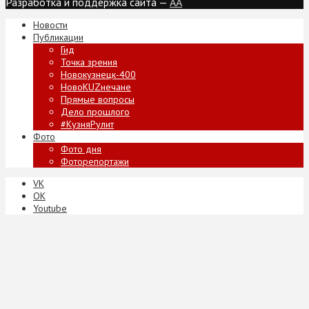
Разработка и поддержка сайта —
AA
Новости
Публикации
Гид
Точка зрения
Новокузнецк-400
НовоKUZнечане
Прямые вопросы
Дело прошлого
#КузняРулит
Фото
Фото дня
Фоторепортажи
VK
ОК
Youtube