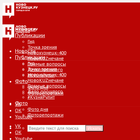
Новости
Публикации
Гид
Точка зрения
Новости
Новокузнецк-400
Публикации
НовоKUZнечане
Гид
Прямые вопросы
Точка зрения
Дело прошлого
Новокузнецк-400
#КузняРулит
НовоKUZнечане
Фото
Прямые вопросы
Фото дня
Дело прошлого
Фоторепортажи
#КузняРулит
Фото
VK
Фото дня
ОК
Фоторепортажи
Youtube
VK
Искать
ОК
Youtube