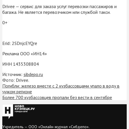
Drivee — сервис для заказа услуг перевозки пассажиров и
багажа. Не является перевозчиком или службой такси.
0+
Erid: 2SDnjcEYQre
Реклама ООО «ИН14»
ИНН 1435308804
Источник:
sibdepo.ru
Фото: Drivee.
Погибли: железо вместе с 2 кузбассовцами упало в воду в
чужом регионе
Более 700 кузбассовцев пропали без вести в сентябре
Учредитель — ООО «Онлайн-журнал «Сибдепо».