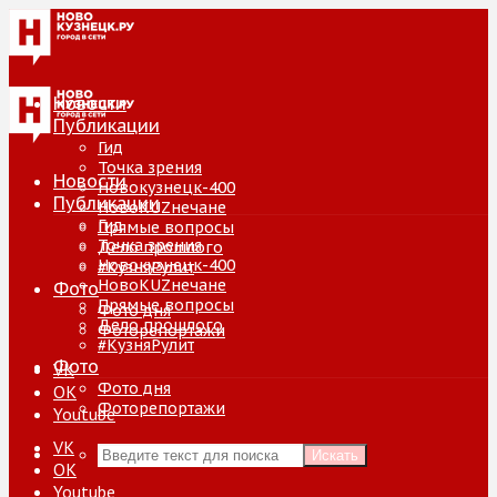
Новости
Публикации
Гид
Точка зрения
Новости
Новокузнецк-400
Публикации
НовоKUZнечане
Гид
Прямые вопросы
Точка зрения
Дело прошлого
Новокузнецк-400
#КузняРулит
НовоKUZнечане
Фото
Прямые вопросы
Фото дня
Дело прошлого
Фоторепортажи
#КузняРулит
Фото
VK
Фото дня
ОК
Фоторепортажи
Youtube
VK
Искать
ОК
Youtube