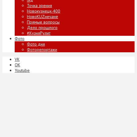
Точка зрения
Новокузнецк-400
НовоKUZнечане
Прямые вопросы
Дело прошлого
#КузняРулит
Фото
Фото дня
Фоторепортажи
VK
ОК
Youtube