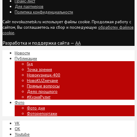
Прайс-лист
Для партнеров
Политика конфиденциальности
Сайт novokuznetsk.ru использует файлы cookie. Продолжая работу с
сайтом, Вы соглашаетесь на сбор и последующую
обработку файлов
cookie
.
Разработка и поддержка сайта —
AA
Новости
Публикации
Гид
Точка зрения
Новокузнецк-400
НовоKUZнечане
Прямые вопросы
Дело прошлого
#КузняРулит
Фото
Фото дня
Фоторепортажи
VK
ОК
Youtube