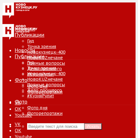
Новости
Публикации
Гид
Точка зрения
Новости
Новокузнецк-400
Публикации
НовоKUZнечане
Гид
Прямые вопросы
Точка зрения
Дело прошлого
Новокузнецк-400
#КузняРулит
НовоKUZнечане
Фото
Прямые вопросы
Фото дня
Дело прошлого
Фоторепортажи
#КузняРулит
Фото
VK
Фото дня
ОК
Фоторепортажи
Youtube
VK
Искать
ОК
Youtube