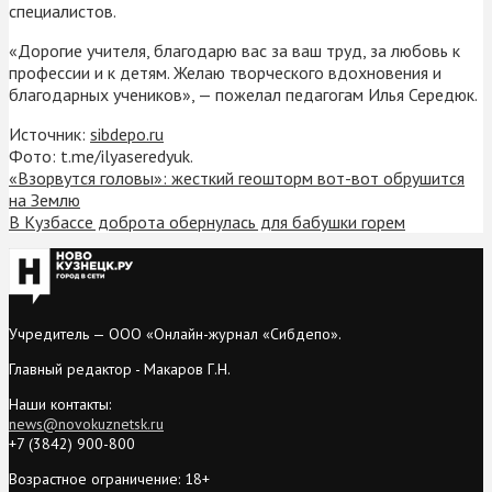
специалистов.
«Дорогие учителя, благодарю вас за ваш труд, за любовь к
профессии и к детям. Желаю творческого вдохновения и
благодарных учеников», — пожелал педагогам Илья Середюк.
Источник:
sibdepo.ru
Фото: t.me/ilyaseredyuk.
«Взорвутся головы»: жесткий геошторм вот-вот обрушится
на Землю
В Кузбассе доброта обернулась для бабушки горем
Учредитель — ООО «Онлайн-журнал «Сибдепо».
Главный редактор - Макаров Г.Н.
Наши контакты:
news@novokuznetsk.ru
+7 (3842) 900-800
Возрастное ограничение: 18+