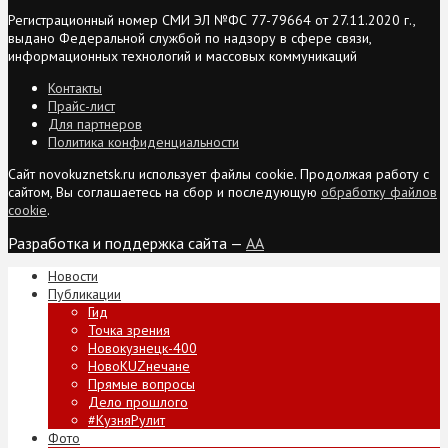
Регистрационный номер СМИ ЭЛ №ФС 77-79664 от 27.11.2020 г.,
выдано Федеральной службой по надзору в сфере связи,
информационных технологий и массовых коммуникаций
Контакты
Прайс-лист
Для партнеров
Политика конфиденциальности
Сайт novokuznetsk.ru использует файлы cookie. Продолжая работу с
сайтом, Вы соглашаетесь на сбор и последующую
обработку файлов
cookie
.
Разработка и поддержка сайта —
AA
Новости
Публикации
Гид
Точка зрения
Новокузнецк-400
НовоKUZнечане
Прямые вопросы
Дело прошлого
#КузняРулит
Фото