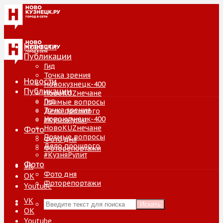
Новости
Публикации
Гид
Точка зрения
Новости
Новокузнецк-400
Публикации
НовоKUZнечане
Гид
Прямые вопросы
Точка зрения
Дело прошлого
Новокузнецк-400
#КузняРулит
НовоKUZнечане
Фото
Прямые вопросы
Фото дня
Дело прошлого
Фоторепортажи
#КузняРулит
Фото
VK
Фото дня
ОК
Фоторепортажи
Youtube
VK
Искать
ОК
Youtube