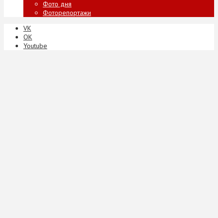
Фото дня
Фоторепортажи
VK
ОК
Youtube