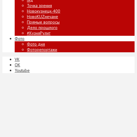
Точка зрения
Новокузнецк-400
НовоKUZнечане
Прямые вопросы
Дело прошлого
#КузняРулит
Фото
Фото дня
Фоторепортажи
VK
ОК
Youtube