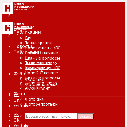
Новости
Публикации
Гид
Точка зрения
Новости
Новокузнецк-400
Публикации
НовоKUZнечане
Гид
Прямые вопросы
Точка зрения
Дело прошлого
Новокузнецк-400
#КузняРулит
НовоKUZнечане
Фото
Прямые вопросы
Фото дня
Дело прошлого
Фоторепортажи
#КузняРулит
Фото
VK
Фото дня
ОК
Фоторепортажи
Youtube
VK
Искать
ОК
Youtube