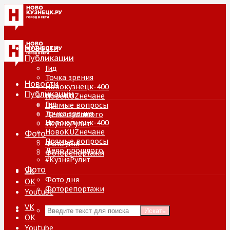
Новости
Публикации
Гид
Точка зрения
Новости
Новокузнецк-400
Публикации
НовоKUZнечане
Гид
Прямые вопросы
Точка зрения
Дело прошлого
Новокузнецк-400
#КузняРулит
НовоKUZнечане
Фото
Прямые вопросы
Фото дня
Дело прошлого
Фоторепортажи
#КузняРулит
Фото
VK
Фото дня
ОК
Фоторепортажи
Youtube
VK
Искать
ОК
Youtube