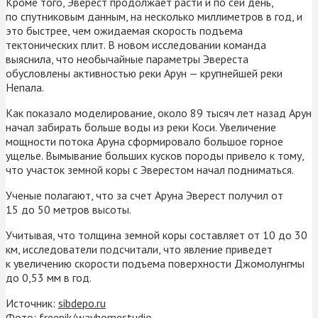
Кроме того, Эверест продолжает расти и по сей день,
по спутниковым данным, на несколько миллиметров в год, и
это быстрее, чем ожидаемая скорость подъема
тектонических плит. В новом исследовании команда
выяснила, что необычайные параметры Эвереста
обусловлены активностью реки Арун — крупнейшей реки
Непала.
Как показало моделирование, около 89 тысяч лет назад Арун
начал забирать больше воды из реки Коси. Увеличение
мощности потока Аруна сформировало большое горное
ущелье. Вымывание больших кусков породы привело к тому,
что участок земной коры с Эверестом начал подниматься.
Ученые полагают, что за счет Аруна Эверест получил от
15 до 50 метров высоты.
Учитывая, что толщина земной коры составляет от 10 до 30
км, исследователи подсчитали, что явление приведет
к увеличению скорости подъема поверхности Джомолунгмы
до 0,53 мм в год.
Источник:
sibdepo.ru
Фото: freepik/wayhomestudio.