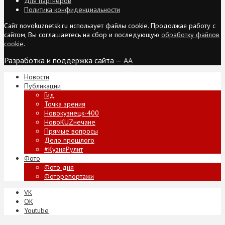
Для партнеров
Политика конфиденциальности
Сайт novokuznetsk.ru использует файлы cookie. Продолжая работу с
сайтом, Вы соглашаетесь на сбор и последующую
обработку файлов
cookie
.
Разработка и поддержка сайта —
AA
Новости
Публикации
Гид
Точка зрения
Новокузнецк-400
НовоKUZнечане
Прямые вопросы
Дело прошлого
#КузняРулит
Фото
Фото дня
Фоторепортажи
VK
ОК
Youtube