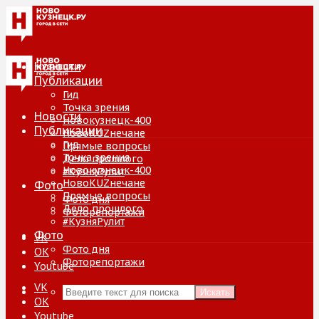
Новости
Публикации
Гид
Точка зрения
Новости
Новокузнецк-400
Публикации
НовоKUZнечане
Гид
Прямые вопросы
Точка зрения
Дело прошлого
Новокузнецк-400
#КузняРулит
НовоKUZнечане
Фото
Прямые вопросы
Фото дня
Дело прошлого
Фоторепортажи
#КузняРулит
Фото
VK
Фото дня
ОК
Фоторепортажи
Youtube
VK
Искать
ОК
Youtube