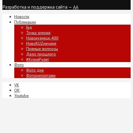
Разработка и поддержка сайта —
AA
Новости
Публикации
Гид
Точка зрения
Новокузнецк-400
НовоKUZнечане
Прямые вопросы
Дело прошлого
#КузняРулит
Фото
Фото дня
Фоторепортажи
VK
ОК
Youtube