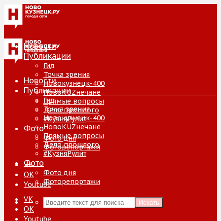
Новости
Публикации
Гид
Точка зрения
Новости
Новокузнецк-400
Публикации
НовоKUZнечане
Гид
Прямые вопросы
Точка зрения
Дело прошлого
Новокузнецк-400
#КузняРулит
НовоKUZнечане
Фото
Прямые вопросы
Фото дня
Дело прошлого
Фоторепортажи
#КузняРулит
Фото
VK
Фото дня
ОК
Фоторепортажи
Youtube
VK
Искать
ОК
Youtube